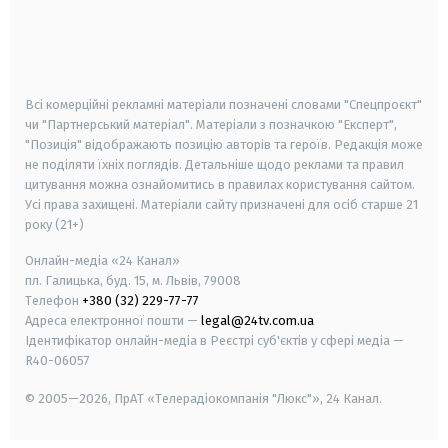
android
apple
smart tv
samsung smart tv
Всі комерційні рекламні матеріали позначені словами "Спецпроєкт"
чи "Партнерський матеріал". Матеріали з позначкою "Експерт",
"Позиція" відображають позицію авторів та героїв. Редакція може
не поділяти їхніх поглядів. Детальніше щодо реклами та правил
цитування можна ознайомитись в правилах користування сайтом.
Усі права захищені.
Матеріали сайту призначені для осіб старше
21
року (21+)
Онлайн-медіа «24 Канал»
пл. Галицька, буд. 15, м. Львів, 79008
Телефон
+380 (32) 229-77-77
Адреса електронної пошти —
legal@24tv.com.ua
Ідентифікатор онлайн-медіа в Реєстрі суб'єктів у сфері медіа —
R40-06057
© 2005—2026,
ПрАТ «Телерадіокомпанія "Люкс"», 24 Канал.