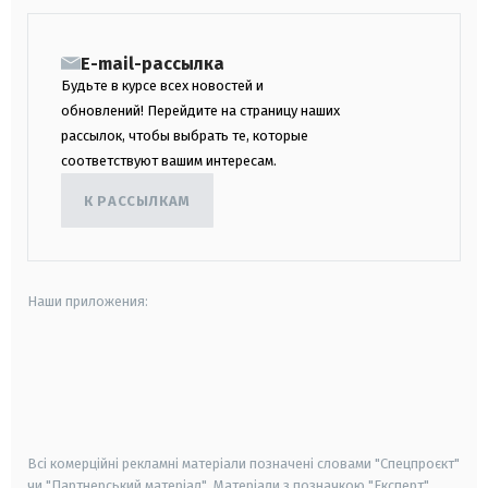
E-mail-рассылка
Будьте в курсе всех новостей и
обновлений! Перейдите на страницу наших
рассылок, чтобы выбрать те, которые
соответствуют вашим интересам.
К РАССЫЛКАМ
Наши приложения:
android
apple
smart tv
samsung smart tv
Всі комерційні рекламні матеріали позначені словами "Спецпроєкт"
чи "Партнерський матеріал". Матеріали з позначкою "Експерт",