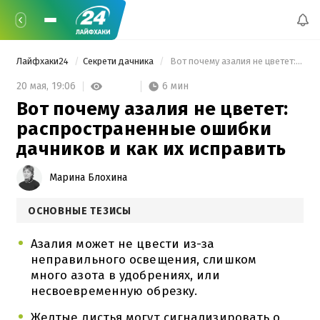
Лайфхаки24
Секрети дачника
 Вот почему азалия не цветет: распространенные ошибки дачников и как их исправить 
6 мин
20 мая,
19:06
Вот почему азалия не цветет:
распространенные ошибки
дачников и как их исправить
Марина Блохина
ОСНОВНЫЕ ТЕЗИСЫ
Азалия может не цвести из-за
неправильного освещения, слишком
много азота в удобрениях, или
несвоевременную обрезку.
Желтые листья могут сигнализировать о