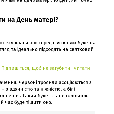
 мамі на День матері: 10 ідей, які точно
ти на День матері?
ться класикою серед святкових букетів.
ляд та ідеально підходять на святковий
Підпишіться, щоб не загубити і читати
начення. Червоні троянди асоціюються з
 з вдячністю та ніжністю, а білі
ахоплення. Такий букет стане головною
й час буде тішити око.