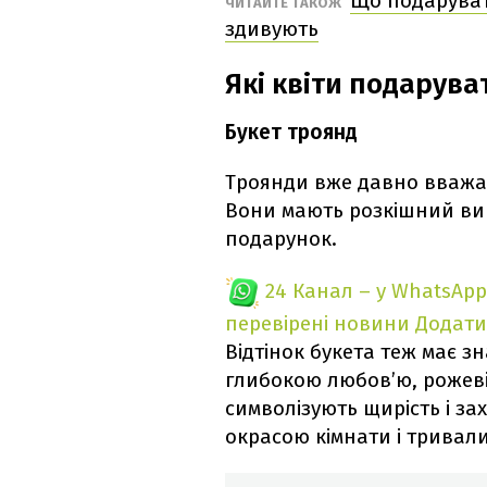
Що подарувати
ЧИТАЙТЕ ТАКОЖ
здивують
Які квіти подарува
Букет троянд
Троянди вже давно вважаю
Вони мають розкішний виг
подарунок.
24 Канал – у WhatsApp
перевірені новини
Додати
Відтінок букета теж має з
глибокою любов’ю, рожеві –
символізують щирість і з
окрасою кімнати і тривали