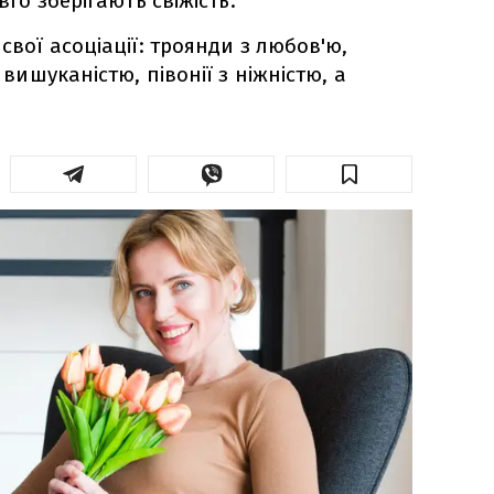
овго зберігають свіжість.
 свої асоціації: троянди з любов'ю,
з вишуканістю, півонії з ніжністю, а