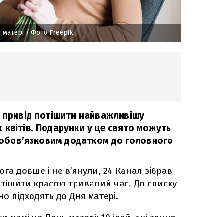
 матері
/ Фото Freepik
й привід потішити найважливішу
 квітів. Подарунки у це свято можуть
є обов’язковим додатком до головного
га довше і не в’янули, 24 Канал зібрав
ть тішити красою тривалий час. До списку
но підходять до Дня матері.