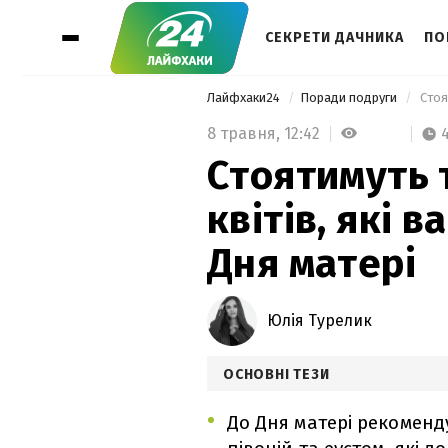
СЕКРЕТИ ДАЧНИКА
ПО
Лайфхаки24
Поради подруги
8 травня,
12:42
Стоятимуть 
квітів, які 
Дня матері
Юлія Турелик
ОСНОВНІ ТЕЗИ
До Дня матері рекоменду