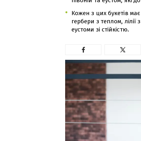
півоній та еустом, які д
Кожен з цих букетів має
гербери з теплом, лілії 
еустоми зі стійкістю.