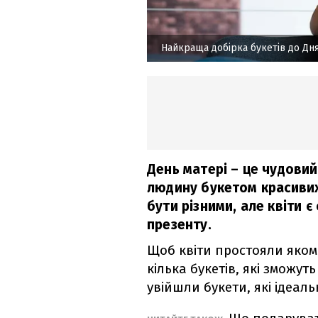
Найкраща добірка букетів до Дня
День матері – це чудови
людину букетом красивих
бути різними, але квіти 
презенту.
Щоб квіти простояли якомо
кілька букетів, які зможу
увійшли букети, які ідеаль