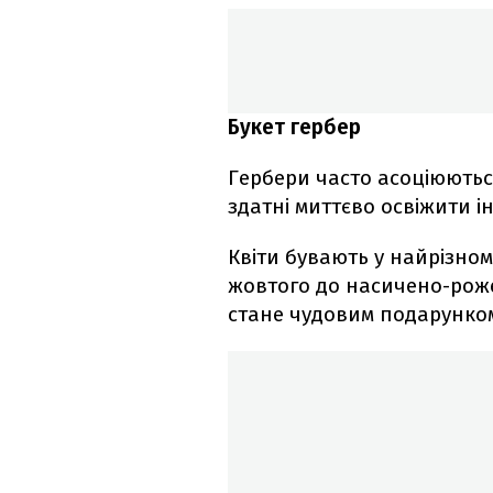
Букет гербер
Гербери часто асоціюються 
здатні миттєво освіжити ін
Квіти бувають у найрізном
жовтого до насичено-роже
стане чудовим подарунком