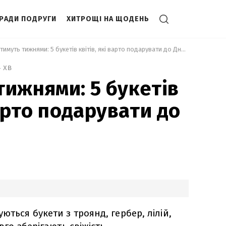
РАДИ ПОДРУГИ
ХИТРОЩІ НА ЩОДЕНЬ
 Стоятимуть тижнями: 5 букетів квітів, які варто подарувати до Дня матері 
4 хв
тижнями: 5 букетів
варто подарувати до
ються букети з троянд, гербер, лілій,