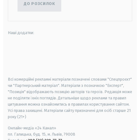
ДО РОЗСИЛОК
Наші додатки:
android
apple
smart tv
samsung smart tv
Всі комерційні рекламні матеріали позначені словами "Спецпроєкт"
чи "Партнерський матеріал". Матеріали з позначкою "Експерт",
"Позиція" відображають позицію авторів та героїв. Редакція може
не поділяти їхніх поглядів. Детальніше щодо реклами та правил
цитування можна ознайомитись в правилах користування сайтом.
Усі права захищені.
Матеріали сайту призначені для осіб старше
21
року (21+)
Онлайн-медіа «24 Канал»
пл. Галицька, буд. 15, м. Львів, 79008