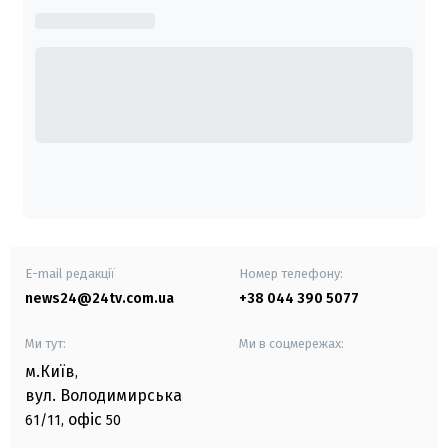
E-mail редакції
Номер телефону:
news24@24tv.com.ua
+38 044 390 5077
Ми тут:
Ми в соцмережах:
м.Київ
,
вул. Володимирська
офіс
61/11,
50