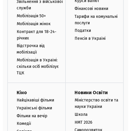
Курси валют
Звільнення з військової
служби
Фінансові новини
Мобілізація 50+
Тарифи на комунальні
послуги
Мобілізація жінок
Податки
Контракт для 18-24-
річних
Пенсія в Україні
Відстрочка від
мобілізації
Мобілізація в Україні:
скільки осіб мобілізує
ТЦК
Кіно
Новини Освіти
Найцікавіші фільми
Міністерство освіти та
науки України
Українські фільми
Школа
Фільми на вечір
НМТ 2026
Комедії
Саморозвиток