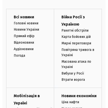
Всі новини
Війна Росії з
Головні новини
Україною
Новини України
Ракетні обстріли
Прямий ефір
Карта бойових дій
Відеоновини
Мирні переговори
Аудіоновини
Повітряна тривога в
Україні
Погода
Масована атака по
Україні
Вибухи у Росії
Втрати ворога
Мобілізація в
Новини економіки
Ціна нафти
Україні