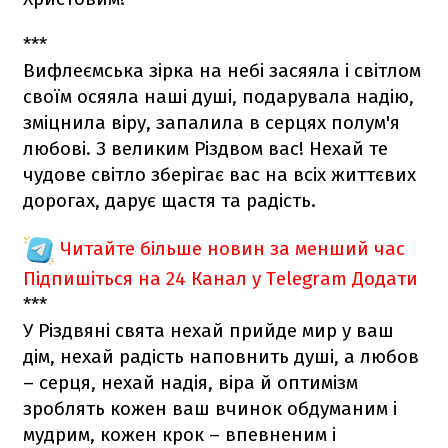
***
Вифлеємська зірка на небі засяяла і світлом
своїм осяяла наші душі, подарувала надію,
зміцнила віру, запалила в серцях полум'я
любові. З великим Різдвом вас! Нехай те
чудове світло зберігає вас на всіх життєвих
дорогах, дарує щастя та радість.
Читайте більше новин за менший час
Підпишіться на 24 Канал у Telegram
Додати
***
У Різдвяні свята нехай прийде мир у ваш
дім, нехай радість наповнить душі, а любов
– серця, нехай надія, віра й оптимізм
зроблять кожен ваш вчинок обдуманим і
мудрим, кожен крок – впевненим і