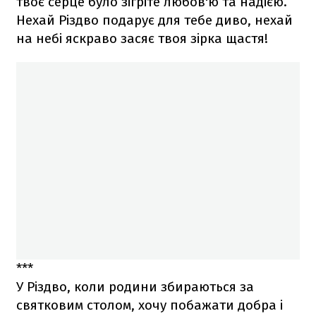
твоє серце було зігріте любов'ю та надією.
Нехай Різдво подарує для тебе диво, нехай
на небі яскраво засяє твоя зірка щастя!
***
У Різдво, коли родини збираються за
святковим столом, хочу побажати добра і