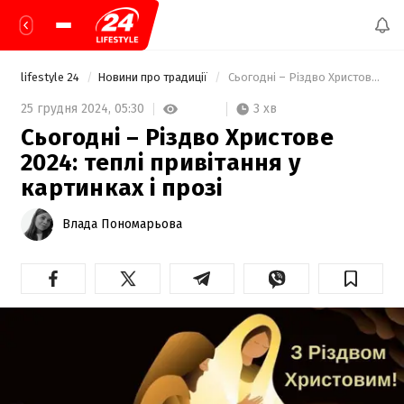
lifestyle 24
Новини про традиції
 Сьогодні – Різдво Христове 2024: теплі привітання у картинках і прозі 
3 хв
25 грудня 2024,
05:30
Сьогодні – Різдво Христове
2024: теплі привітання у
картинках і прозі
Влада Пономарьова