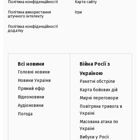
Політика конфіденційності
Карта сайту
Політика використання
Ігри
штучного інтелекту
Політика конфіденційності
додатку
Всі новини
Війна Росії з
Головні новини
Україною
Новини України
Ракетні обстріли
Прямий ефір
Карта бойових дій
Відеоновини
Мирні переговори
Аудіоновини
Повітряна тривога в
Україні
Погода
Масована атака по
Україні
Вибухи у Росії