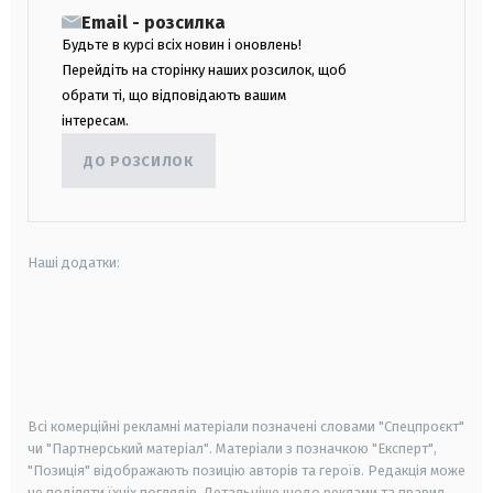
Email - розсилка
Будьте в курсі всіх новин і оновлень!
Перейдіть на сторінку наших розсилок, щоб
обрати ті, що відповідають вашим
інтересам.
ДО РОЗСИЛОК
Наші додатки:
android
apple
smart tv
samsung smart tv
Всі комерційні рекламні матеріали позначені словами "Спецпроєкт"
чи "Партнерський матеріал". Матеріали з позначкою "Експерт",
"Позиція" відображають позицію авторів та героїв. Редакція може
не поділяти їхніх поглядів. Детальніше щодо реклами та правил