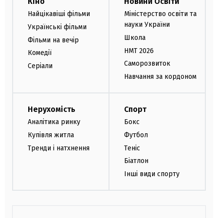
Кіно
Новини Освіти
Найцікавіші фільми
Міністерство освіти та
науки України
Українські фільми
Школа
Фільми на вечір
НМТ 2026
Комедії
Саморозвиток
Серіали
Навчання за кордоном
Нерухомість
Спорт
Аналітика ринку
Бокс
Купівля житла
Футбол
Тренди і натхнення
Теніс
Біатлон
Інші види спорту