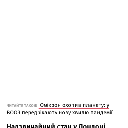
Омікрон охопив планету: у
ЧИТАЙТЕ ТАКОЖ
ВООЗ передрікають нову хвилю пандемії
Надзвичайний стан у Лондоні