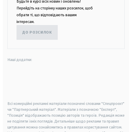
Будьте в курсі всіх новин і оновлень!
Перейдіть на сторінку наших розсилок, щоб
обрати ті, що відповідають вашим
інтересам.
ДО РОЗСИЛОК
Наші додатки:
android
apple
smart tv
samsung smart tv
Всі комерційні рекламні матеріали позначені словами "Спецпроєкт"
чи "Партнерський матеріал". Матеріали з позначкою "Експерт",
"Позиція" відображають позицію авторів та героїв. Редакція може
не поділяти їхніх поглядів. Детальніше щодо реклами та правил
цитування можна ознайомитись в правилах користування сайтом.