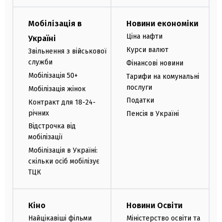
Мобілізація в
Новини економіки
Ціна нафти
Україні
Курси валют
Звільнення з військової
служби
Фінансові новини
Мобілізація 50+
Тарифи на комунальні
послуги
Мобілізація жінок
Податки
Контракт для 18-24-
річних
Пенсія в Україні
Відстрочка від
мобілізації
Мобілізація в Україні:
скільки осіб мобілізує
ТЦК
Кіно
Новини Освіти
Найцікавіші фільми
Міністерство освіти та