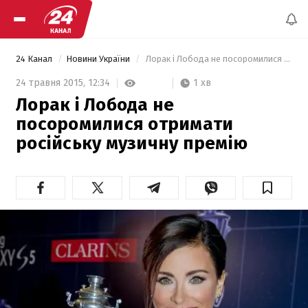
24 Канал
Новини України
 Лорак і Лобода не посоромилися отримати російську музичну премію  
1 хв
24 травня 2015,
12:34
Лорак і Лобода не
посоромилися отримати
російську музичну премію