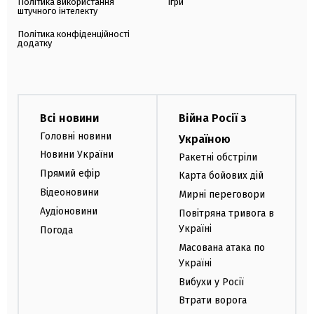
Політика використання
Ігри
штучного інтелекту
Політика конфіденційності
додатку
Всі новини
Війна Росії з
Головні новини
Україною
Новини України
Ракетні обстріли
Прямий ефір
Карта бойових дій
Відеоновини
Мирні переговори
Аудіоновини
Повітряна тривога в
Україні
Погода
Масована атака по
Україні
Вибухи у Росії
Втрати ворога