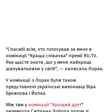
"Спасибі всім, хто голосував за мене в
номінації "Краща cпівачка" премії RU.TV.
Яке щастя знати ,що у мене найкращі
шанувальники у світі!", — написала Лорак.
У номінації з Лорак були також
представлені українські виконавці Віра
Брєжнєва і Йолка.
Між тим у
номінації "Кращий дует
"
перемогла Світлана Лобода разом зі