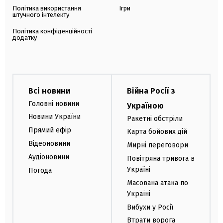
Політика використання
Ігри
штучного інтелекту
Політика конфіденційності
додатку
Всі новини
Війна Росії з
Головні новини
Україною
Новини України
Ракетні обстріли
Прямий ефір
Карта бойових дій
Відеоновини
Мирні переговори
Аудіоновини
Повітряна тривога в
Україні
Погода
Масована атака по
Україні
Вибухи у Росії
Втрати ворога