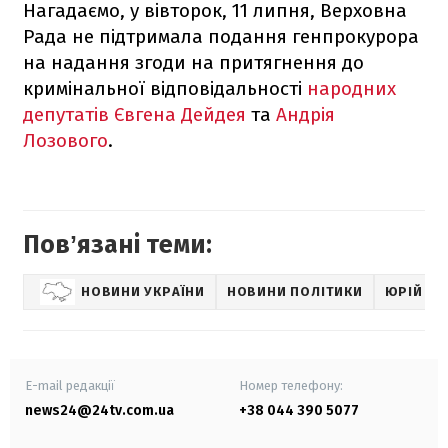
Нагадаємо, у вівторок, 11 липня, Верховна
Рада не підтримала подання генпрокурора
на надання згоди на притягнення до
кримінальної відповідальності
народних
депутатів Євгена Дейдея
та
Андрія
Лозового
.
Повʼязані теми:
НОВИНИ УКРАЇНИ
НОВИНИ ПОЛІТИКИ
ЮРІЙ ЛУ
E-mail редакції
Номер телефону:
news24@24tv.com.ua
+38 044 390 5077