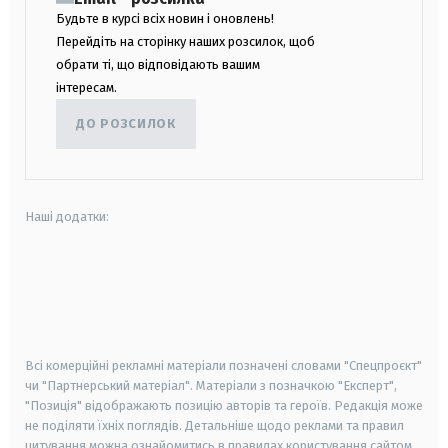
Будьте в курсі всіх новин і оновлень!
Перейдіть на сторінку наших розсилок, щоб
обрати ті, що відповідають вашим
інтересам.
ДО РОЗСИЛОК
Наші додатки:
android
apple
smart tv
samsung smart tv
Всі комерційні рекламні матеріали позначені словами "Спецпроєкт"
чи "Партнерський матеріал". Матеріали з позначкою "Експерт",
"Позиція" відображають позицію авторів та героїв. Редакція може
не поділяти їхніх поглядів. Детальніше щодо реклами та правил
цитування можна ознайомитись в правилах користування сайтом.