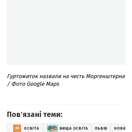
Гуртожиток назвали на честь Моргенштерна
/ Фото Google Maps
Повʼязані теми:
ОСВІТА
ВИЩА ОСВІТА
ЛЬВІВ
НОВИНИ