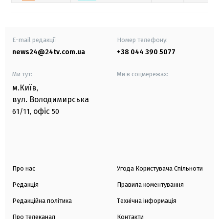
E-mail редакції
Номер телефону:
news24@24tv.com.ua
+38 044 390 5077
Ми тут:
Ми в соцмережах:
м.Київ
,
вул. Володимирська
офіс
61/11,
50
Про нас
Угода Користувача Спільноти
Редакція
Правила коментування
Редакційна політика
Технічна інформація
Про телеканал
Контакти