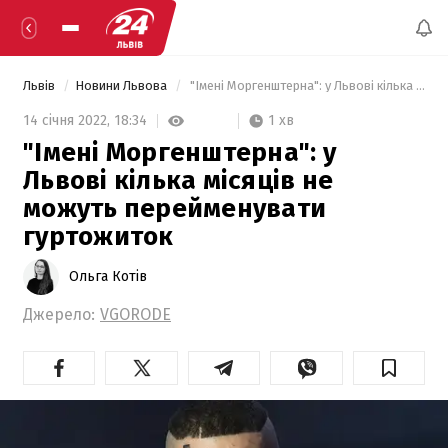
Львів
Новини Львова
 "Імені Моргенштерна": у Львові кілька місяців не можуть перейменувати гуртожиток 
1 хв
14 січня 2022,
18:34
"Імені Моргенштерна": у
Львові кілька місяців не
можуть перейменувати
гуртожиток
Ольга Котів
Джерело:
VGORODE