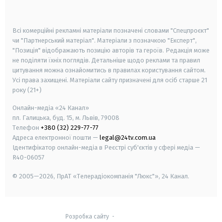
smart tv
samsung smart tv
Всі комерційні рекламні матеріали позначені словами "Спецпроєкт"
чи "Партнерський матеріал". Матеріали з позначкою "Експерт",
"Позиція" відображають позицію авторів та героїв. Редакція може
не поділяти їхніх поглядів. Детальніше щодо реклами та правил
цитування можна ознайомитись в правилах користування сайтом.
Усі права захищені.
Матеріали сайту призначені для осіб старше
21
року (21+)
Онлайн-медіа «24 Канал»
пл. Галицька, буд. 15, м. Львів, 79008
Телефон
+380 (32) 229-77-77
Адреса електронної пошти —
legal@24tv.com.ua
Ідентифікатор онлайн-медіа в Реєстрі суб'єктів у сфері медіа —
R40-06057
© 2005—2026,
ПрАТ «Телерадіокомпанія "Люкс"», 24 Канал.
Розробка сайту
-