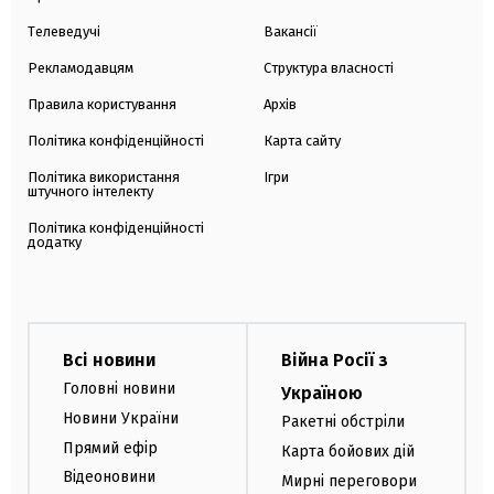
Телеведучі
Вакансії
Рекламодавцям
Структура власності
Правила користування
Архів
Політика конфіденційності
Карта сайту
Політика використання
Ігри
штучного інтелекту
Політика конфіденційності
додатку
Всі новини
Війна Росії з
Головні новини
Україною
Новини України
Ракетні обстріли
Прямий ефір
Карта бойових дій
Відеоновини
Мирні переговори