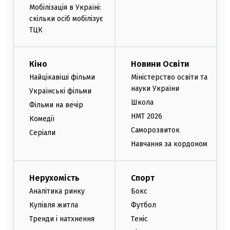
Мобілізація в Україні:
скільки осіб мобілізує
ТЦК
Кіно
Новини Освіти
Найцікавіші фільми
Міністерство освіти та
науки України
Українські фільми
Школа
Фільми на вечір
НМТ 2026
Комедії
Саморозвиток
Серіали
Навчання за кордоном
Нерухомість
Спорт
Аналітика ринку
Бокс
Купівля житла
Футбол
Тренди і натхнення
Теніс