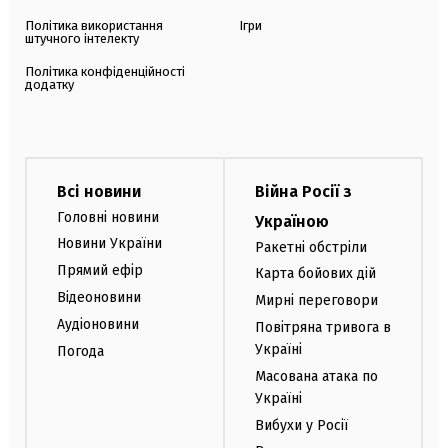
Політика використання
Ігри
штучного інтелекту
Політика конфіденційності
додатку
Всі новини
Війна Росії з
Головні новини
Україною
Новини України
Ракетні обстріли
Прямий ефір
Карта бойових дій
Відеоновини
Мирні переговори
Аудіоновини
Повітряна тривога в
Україні
Погода
Масована атака по
Україні
Вибухи у Росії