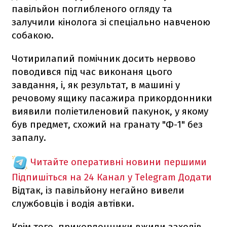
павільйон поглибленого огляду та
залучили кінолога зі спеціально навченою
собакою.
Чотирилапий помічник досить нервово
поводився під час виконаня цього
завдання, і, як результат, в машині у
речовому ящику пасажира прикордонники
виявили поліетиленовий пакунок, у якому
був предмет, схожий на гранату "Ф-1" без
запалу.
Читайте оперативні новини першими
Підпишіться на 24 Канал у Telegram
Додати
Відтак, із павільйону негайно вивели
службовців і водія автівки.
Крім того, прикордонники вжили заходів