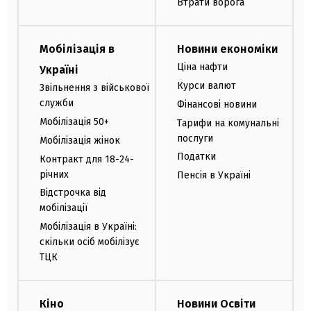
Втрати ворога
Мобілізація в
Новини економіки
Ціна нафти
Україні
Курси валют
Звільнення з військової
служби
Фінансові новини
Мобілізація 50+
Тарифи на комунальні
послуги
Мобілізація жінок
Податки
Контракт для 18-24-
річних
Пенсія в Україні
Відстрочка від
мобілізації
Мобілізація в Україні:
скільки осіб мобілізує
ТЦК
Кіно
Новини Освіти