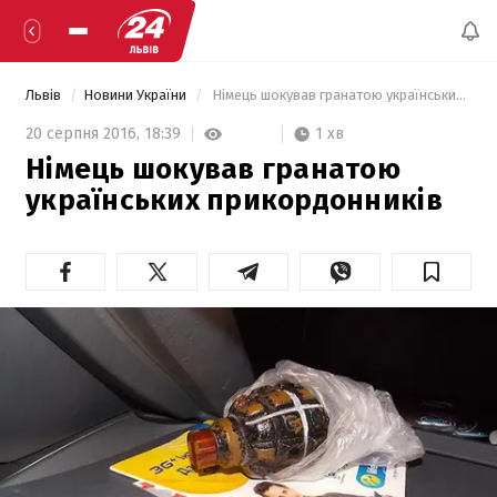
Львів
Новини України
 Німець шокував гранатою українських прикордонників  
1 хв
20 серпня 2016,
18:39
Німець шокував гранатою
українських прикордонників