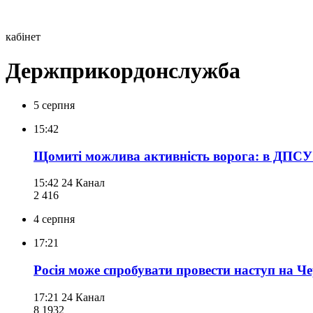
кабінет
Держприкордонслужба
5 серпня
15:42
Щомиті можлива активність ворога: в ДПСУ в
15:42
24 Канал
2 416
4 серпня
17:21
Росія може спробувати провести наступ на Ч
17:21
24 Канал
8 193
2