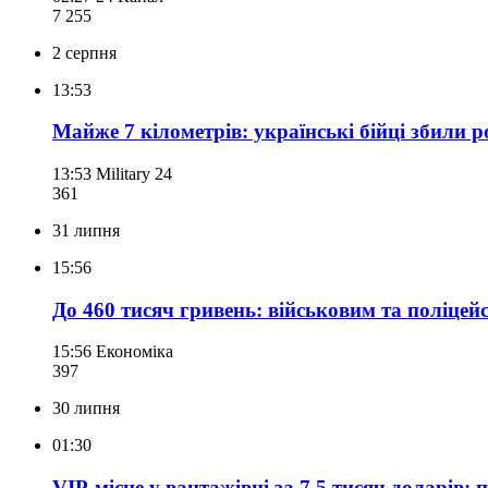
7 255
2 серпня
13:53
Майже 7 кілометрів: українські бійці збили р
13:53
Military 24
361
31 липня
15:56
До 460 тисяч гривень: військовим та поліце
15:56
Економіка
397
30 липня
01:30
VIP-місце у вантажівці за 7,5 тисяч доларів: