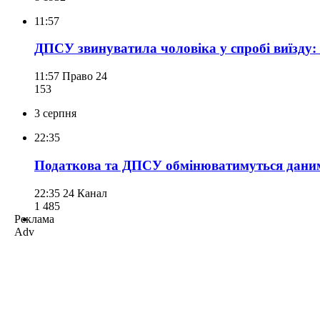
11:57
ДПСУ звинуватила чоловіка у спробі виїзду: 
11:57
Право 24
153
3 серпня
22:35
Податкова та ДПСУ обмінюватимуться даним
22:35
24 Канал
1 485
Реклама
Adv