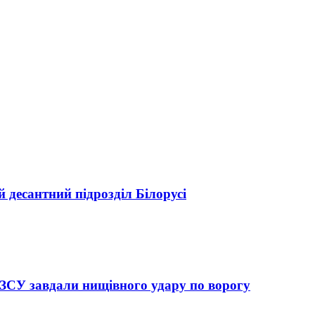
 десантний підрозділ Білорусі
 ЗСУ завдали нищівного удару по ворогу