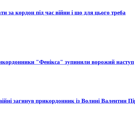
 за кордон під час війни і що для цього треба
икордонники "Фенікса" зупинили ворожий наступ
 війні загинув прикордонник із Волині Валентин П