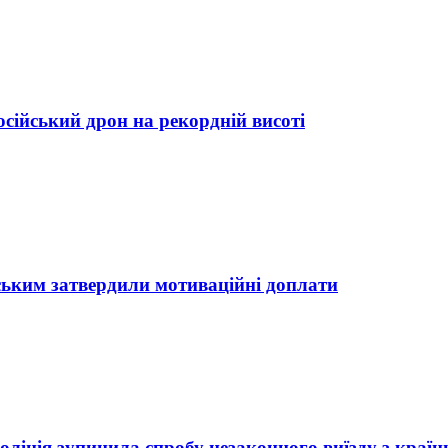
осійський дрон на рекордній висоті
йським затвердили мотиваційні доплати
 поліція зупинила спробу незаконного виїзду з країн