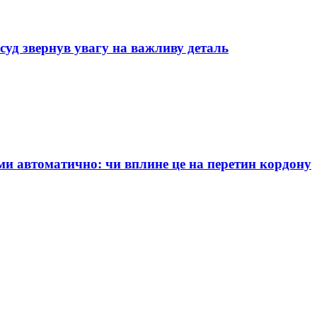
суд звернув увагу на важливу деталь
и автоматично: чи вплине це на перетин кордону