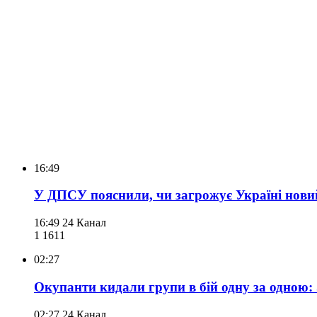
16:49
У ДПСУ пояснили, чи загрожує Україні новий
16:49
24 Канал
1 161
1
02:27
Окупанти кидали групи в бій одну за одною:
02:27
24 Канал