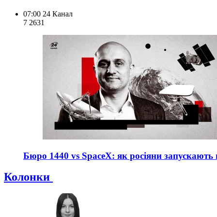
07:00
24 Канал
7 263
1
Бюро 1440 vs SpaceX: як росіяни запускають вл
Колонки