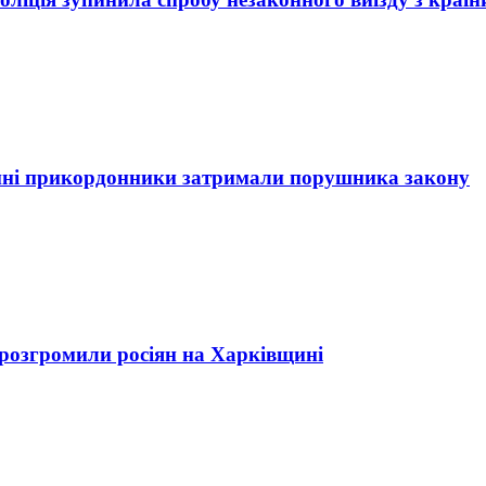
овині прикордонники затримали порушника закону
 розгромили росіян на Харківщині