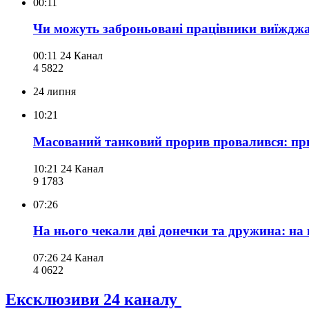
00:11
Чи можуть заброньовані працівники виїжджати
00:11
24 Канал
4 582
2
24 липня
10:21
Масований танковий прорив провалився: пр
10:21
24 Канал
9 178
3
07:26
На нього чекали дві донечки та дружина: на
07:26
24 Канал
4 062
2
Ексклюзиви 24 каналу