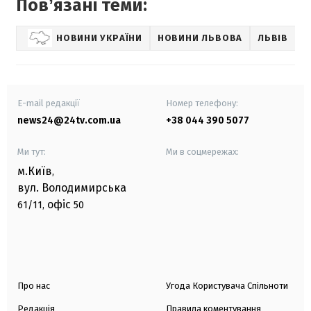
Повʼязані теми:
НОВИНИ УКРАЇНИ
НОВИНИ ЛЬВОВА
ЛЬВІВ
Н
E-mail редакції
Номер телефону:
news24@24tv.com.ua
+38 044 390 5077
Ми тут:
Ми в соцмережах:
м.Київ
,
вул. Володимирська
офіс
61/11,
50
Про нас
Угода Користувача Спільноти
Редакція
Правила коментування