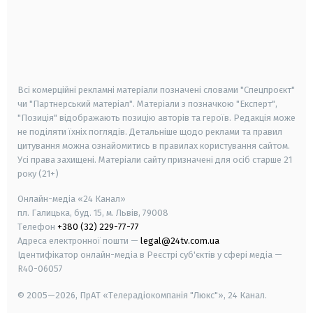
android
apple
smart tv
samsung smart tv
Всі комерційні рекламні матеріали позначені словами "Спецпроєкт"
чи "Партнерський матеріал". Матеріали з позначкою "Експерт",
"Позиція" відображають позицію авторів та героїв. Редакція може
не поділяти їхніх поглядів. Детальніше щодо реклами та правил
цитування можна ознайомитись в правилах користування сайтом.
Усі права захищені.
Матеріали сайту призначені для осіб старше
21
року (21+)
Онлайн-медіа «24 Канал»
пл. Галицька, буд. 15, м. Львів, 79008
Телефон
+380 (32) 229-77-77
Адреса електронної пошти —
legal@24tv.com.ua
Ідентифікатор онлайн-медіа в Реєстрі суб'єктів у сфері медіа —
R40-06057
© 2005—2026,
ПрАТ «Телерадіокомпанія "Люкс"», 24 Канал.