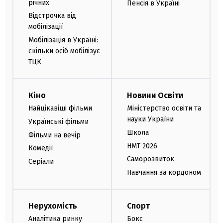
річних
Пенсія в Україні
Відстрочка від
мобілізації
Мобілізація в Україні:
скільки осіб мобілізує
ТЦК
Кіно
Новини Освіти
Найцікавіші фільми
Міністерство освіти та
науки України
Українські фільми
Школа
Фільми на вечір
НМТ 2026
Комедії
Саморозвиток
Серіали
Навчання за кордоном
Нерухомість
Спорт
Аналітика ринку
Бокс