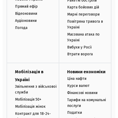
Ракетні обстріли
Прямий ефір
Карта бойових дій
Відеоновини
Мирні переговори
Аудіоновини
Повітряна тривога в
Україні
Погода
Масована атака по
Україні
Вибухи у Росії
Втрати ворога
Мобілізація в
Новини економіки
Ціна нафти
Україні
Курси валют
Звільнення з військової
служби
Фінансові новини
Мобілізація 50+
Тарифи на комунальні
послуги
Мобілізація жінок
Податки
Контракт для 18-24-