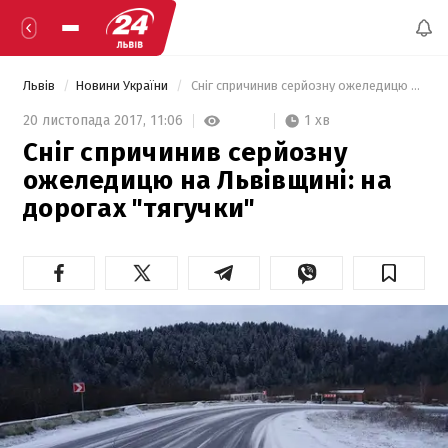
Львів
Новини України
 Сніг спричинив серйозну ожеледицю на Львівщині: на дорогах "тягучки" 
1 хв
20 листопада 2017,
11:06
Сніг спричинив серйозну
ожеледицю на Львівщині: на
дорогах "тягучки"