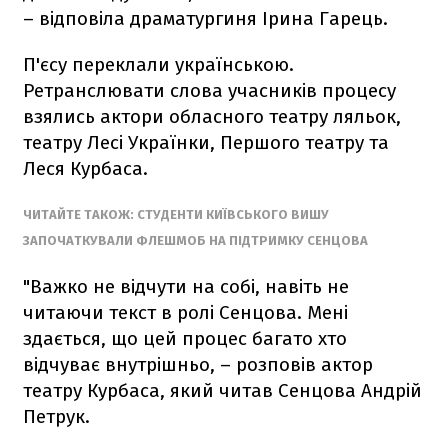
– відповіла драматургиня Ірина Гарець.
П'єсу переклали українською.
Ретранслювати слова учасників процесу
взялись актори обласного театру ляльок,
театру Лесі Українки, Першого театру та
Леся Курбаса.
ЧИТАЙТЕ ТАКОЖ: СТУДЕНТИ КИЇВСЬКОГО ВИШУ
ЗАПОЧАТКУВАЛИ ФЛЕШМОБ НА ПІДТРИМКУ СЕНЦОВА
"Важко не відчути на собі, навіть не
читаючи текст в ролі Сенцова. Мені
здається, що цей процес багато хто
відчуває внутрішньо, – розповів актор
театру Курбаса, який читав Сенцова Андрій
Петрук.