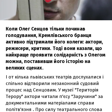
Коли Олег Сенцов тільки починав
голодування, Кремлівського бранця
активно підтримали його колеги: актори,
режисери, критики. Тоді вони казали, що
найкраще проявити солідарність з Олегом
можна, поставивши його історію на
великих сценах.
І от кілька львівських театрів дослухалися і
спільно відтворили незаконний судовий
процес над Сенцовим. У музеї "Територія
Терору" актори читали п'єсу "Заручини" за
документальними матеріалами справи
політв'язня . Про силу театрального слова