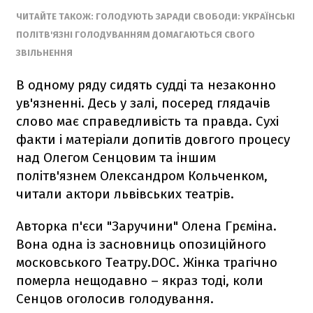
ЧИТАЙТЕ ТАКОЖ: ГОЛОДУЮТЬ ЗАРАДИ СВОБОДИ: УКРАЇНСЬКІ
ПОЛІТВ'ЯЗНІ ГОЛОДУВАННЯМ ДОМАГАЮТЬСЯ СВОГО
ЗВІЛЬНЕННЯ
В одному ряду сидять судді та незаконно
ув'язненні. Десь у залі, посеред глядачів
слово має справедливість та правда. Сухі
факти і матеріали допитів довгого процесу
над Олегом Сенцовим та іншим
політв'язнем Олександром Кольченком,
читали актори львівських театрів.
Авторка п'єси "Заручини" Олена Грєміна.
Вона одна із засновниць опозиційного
московського Театру.DOC. Жінка трагічно
померла нещодавно – якраз тоді, коли
Сенцов оголосив голодування.