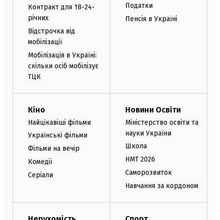
Податки
Контракт для 18-24-
річних
Пенсія в Україні
Відстрочка від
мобілізації
Мобілізація в Україні:
скільки осіб мобілізує
ТЦК
Кіно
Новини Освіти
Найцікавіші фільми
Міністерство освіти та
науки України
Українські фільми
Школа
Фільми на вечір
НМТ 2026
Комедії
Саморозвиток
Серіали
Навчання за кордоном
Нерухомість
Спорт