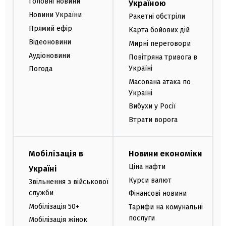
Головні новини
Україною
Новини України
Ракетні обстріли
Прямий ефір
Карта бойових дій
Відеоновини
Мирні переговори
Аудіоновини
Повітряна тривога в
Україні
Погода
Масована атака по
Україні
Вибухи у Росії
Втрати ворога
Мобілізація в
Новини економіки
Ціна нафти
Україні
Курси валют
Звільнення з військової
служби
Фінансові новини
Мобілізація 50+
Тарифи на комунальні
послуги
Мобілізація жінок