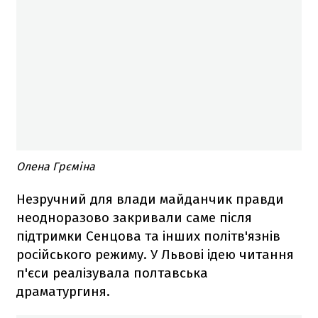
Олена Грєміна
Незручний для влади майданчик правди
неодноразово закривали саме після
підтримки Сенцова та інших політв'язнів
російського режиму. У Львові ідею читання
п'єси реалізувала полтавська
драматургиня.