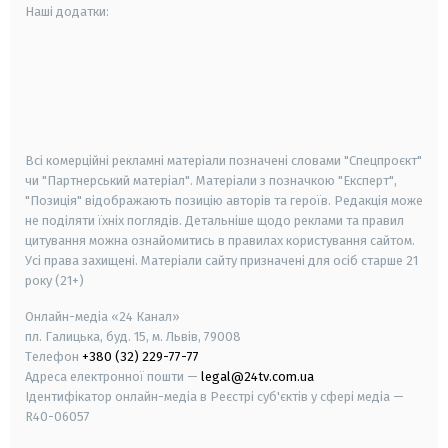
Наші додатки:
android
apple
smart tv
samsung smart tv
Всі комерційні рекламні матеріали позначені словами "Спецпроєкт"
чи "Партнерський матеріал". Матеріали з позначкою "Експерт",
"Позиція" відображають позицію авторів та героїв. Редакція може
не поділяти їхніх поглядів. Детальніше щодо реклами та правил
цитування можна ознайомитись в правилах користування сайтом.
Усі права захищені.
Матеріали сайту призначені для осіб старше
21
року (21+)
Онлайн-медіа «24 Канал»
пл. Галицька, буд. 15, м. Львів, 79008
Телефон
+380 (32) 229-77-77
Адреса електронної пошти —
legal@24tv.com.ua
Ідентифікатор онлайн-медіа в Реєстрі суб'єктів у сфері медіа —
R40-06057