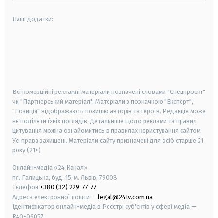
Наші додатки:
android
apple
smart tv
samsung smart tv
Всі комерційні рекламні матеріали позначені словами "Спецпроєкт"
чи "Партнерський матеріал". Матеріали з позначкою "Експерт",
"Позиція" відображають позицію авторів та героїв. Редакція може
не поділяти їхніх поглядів. Детальніше щодо реклами та правил
цитування можна ознайомитись в правилах користування сайтом.
Усі права захищені.
Матеріали сайту призначені для осіб старше
21
року (21+)
Онлайн-медіа «24 Канал»
пл. Галицька, буд. 15, м. Львів, 79008
Телефон
+380 (32) 229-77-77
Адреса електронної пошти —
legal@24tv.com.ua
Ідентифікатор онлайн-медіа в Реєстрі суб'єктів у сфері медіа —
R40-06057