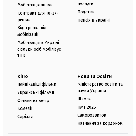
послуги
Мобілізація жінок
Податки
Контракт для 18-24-
річних
Пенсія в Україні
Відстрочка від
мобілізації
Мобілізація в Україні:
скільки осіб мобілізує
ТЦК
Кіно
Новини Освіти
Найцікавіші фільми
Міністерство освіти та
науки України
Українські фільми
Школа
Фільми на вечір
НМТ 2026
Комедії
Саморозвиток
Серіали
Навчання за кордоном