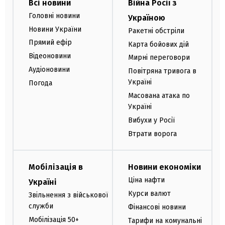
Всі новини
Війна Росії з
Головні новини
Україною
Новини України
Ракетні обстріли
Прямий ефір
Карта бойових дій
Відеоновини
Мирні переговори
Аудіоновини
Повітряна тривога в
Україні
Погода
Масована атака по
Україні
Вибухи у Росії
Втрати ворога
Мобілізація в
Новини економіки
Ціна нафти
Україні
Курси валют
Звільнення з військової
служби
Фінансові новини
Мобілізація 50+
Тарифи на комунальні