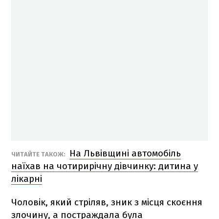
На Львівщині автомобіль
ЧИТАЙТЕ ТАКОЖ:
наїхав на чотирирічну дівчинку: дитина у
лікарні
Чоловік, який стріляв, зник з місця скоєння
злочину, а постраждала була