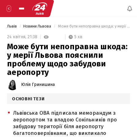
Львів
Новини Львова
 Може бути непоправна шкода: у мерії Львова пояснили проблему щодо забудови аеропорту 
5 хв
24 квітня,
21:38
Може бути непоправна шкода:
у мерії Львова пояснили
проблему щодо забудови
аеропорту
Юлія Гринишина
ОСНОВНІ ТЕЗИ
Львівська ОВА підписала меморандум з
аеропортом та владою Сокільників про
забудову території біля аеропорту
багатоповерхівками, що викликало