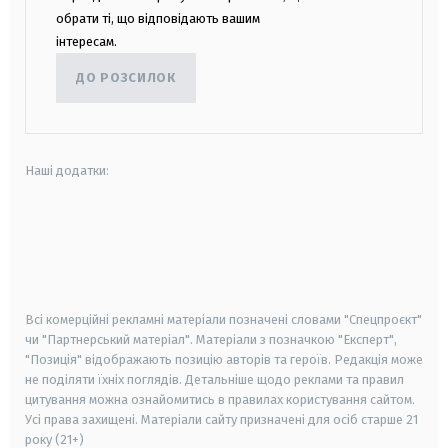
обрати ті, що відповідають вашим
інтересам.
ДО РОЗСИЛОК
Наші додатки:
android
apple
smart tv
samsung smart tv
Всі комерційні рекламні матеріали позначені словами "Спецпроєкт"
чи "Партнерський матеріал". Матеріали з позначкою "Експерт",
"Позиція" відображають позицію авторів та героїв. Редакція може
не поділяти їхніх поглядів. Детальніше щодо реклами та правил
цитування можна ознайомитись в правилах користування сайтом.
Усі права захищені.
Матеріали сайту призначені для осіб старше
21
року (21+)