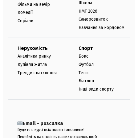
Школа
Фільми на вечір
НМТ 2026
Комедії
Саморозвиток
Серіали
Навчання за кордоном
Нерухомість
Спорт
Аналітика ринку
Бокс
Купівля житла
Футбол
Тренди і натхнення
Теніс
Біатлон
Інші види спорту
Email - розсилка
Будьте в курсі всіх новин і оновлень!
Перейдіть на сторінку наших розсилок, щоб