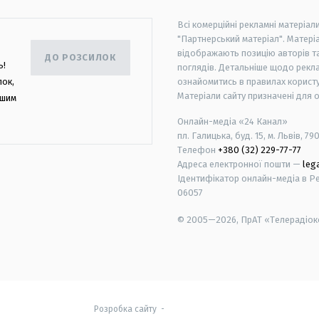
Всі комерційні рекламні матеріал
"Партнерський матеріал". Матеріа
відображають позицію авторів та 
ДО РОЗСИЛОК
ь!
поглядів. Детальніше щодо рекл
лок,
ознайомитись в правилах користу
Матеріали сайту призначені для 
ашим
Онлайн-медіа «24 Канал»
пл. Галицька, буд. 15, м. Львів, 79
Телефон
+380 (32) 229-77-77
Адреса електронної пошти —
leg
Ідентифікатор онлайн-медіа в Реє
06057
© 2005—2026,
ПрАТ «Телерадіоко
android
apple
Розробка сайту
-