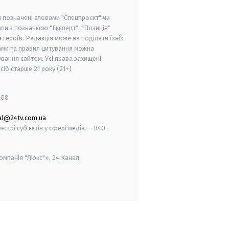
и позначені словами "Спецпроєкт" чи
ли з позначкою "Експерт", "Позиція"
героїв. Редакція може не поділяти їхніх
ами та правил цитування можна
вання сайтом. Усі права захищені.
осіб старше
21 року (21+)
008
al@24tv.com.ua
стрі суб'єктів у сфері медіа — R40-
мпанія "Люкс"», 24 Канал.
smart tv
samsung smart tv