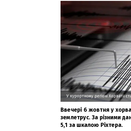
У курортному регіоні Хорватії с
Ввечері 6 жовтня у хорва
землетрус. За різними да
5,1 за шкалою Ріхтера.