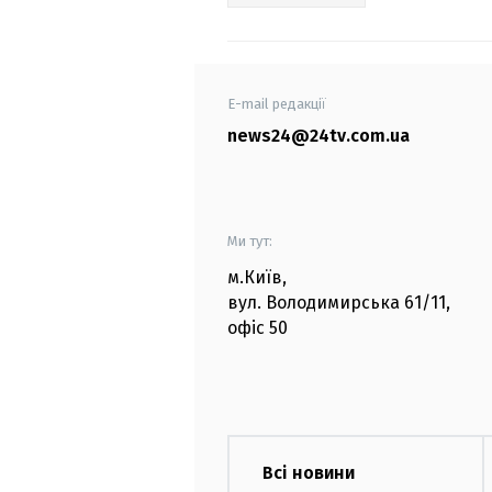
E-mail редакції
news24@24tv.com.ua
Ми тут:
м.Київ
,
вул. Володимирська
61/11,
офіс
50
Всі новини