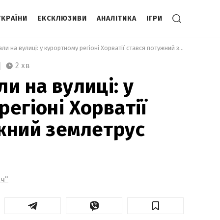
УКРАЇНИ
ЕКСКЛЮЗИВИ
АНАЛІТИКА
ІГРИ
 Люди вибігали на вулиці: у курортному регіоні Хорватії стався потужний землетрус 
2 хв
и на вулиці: у
егіоні Хорватії
жний землетрус
ч"