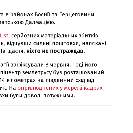
 та в районах Боснії та Герцеговини
рватською Далмацією.
List
, серйозних матеріальних збитків
ак, відчувши сильні поштовхи, налякані
 На щастя,
ніхто не постраждав.
атії зафіксували 8 червня. Тоді його
 Епіцентр землетрусу був розташований
 14 кілометрах на південний схід від
ик. На
оприлюднених у мережі кадрах
вхи були доволі потужними.