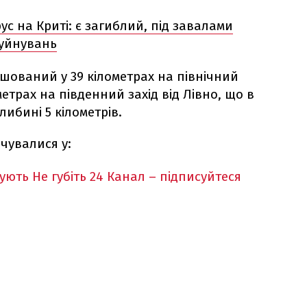
с на Криті: є загиблий, під завалами
уйнувань
ашований у 39 кілометрах на північний
ометрах на південний захід від Лівно, що в
либині 5 кілометрів.
дчувалися у:
кують
Не губіть 24 Канал – підписуйтеся