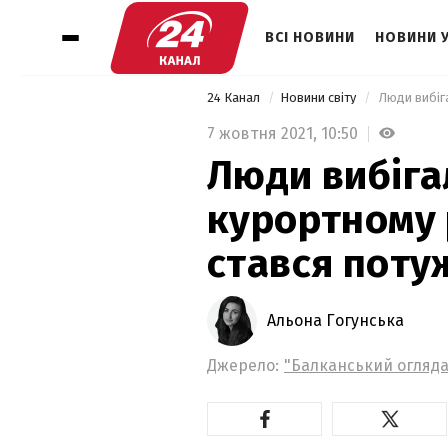
ВСІ НОВИНИ
НОВИНИ 
24 Канал
Новини світу
7 жовтня 2021,
10:50
Люди вибігал
курортному р
стався поту
Альона Гогунська
Джерело:
"Балканський огляда