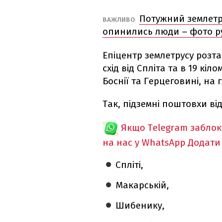
Потужний землетру
ВАЖЛИВО
опинились люди – фото р
Епіцентр землетрусу розт
схід від Спліта та в 19 кіл
Боснії та Герцеговині, на г
Так, підземні поштовхи ві
Якщо Telegram забло
на нас у WhatsApp
Додати
Спліті,
Макарській,
Шибенику,