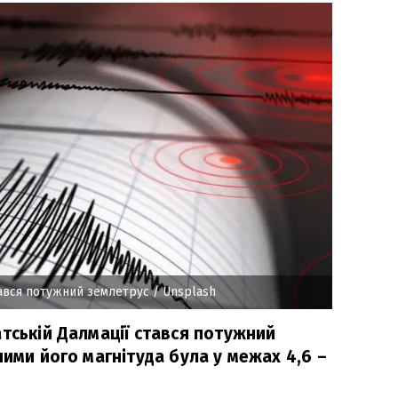
тався потужний землетрус
/ Unsplash
тській Далмації стався потужний
ними його магнітуда була у межах 4,6 –