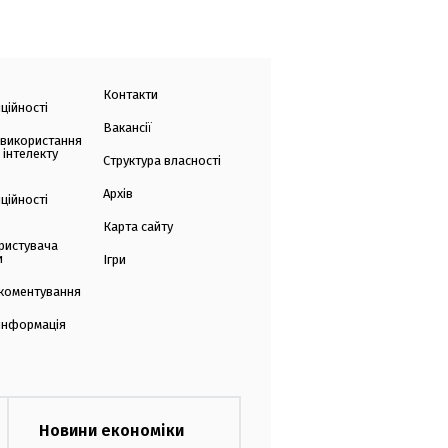
Контакти
ційності
Вакансії
 використання
 інтелекту
Структура власності
Архів
ційності
Карта сайту
ристувача
и
Ігри
коментування
 інформація
Новини економіки