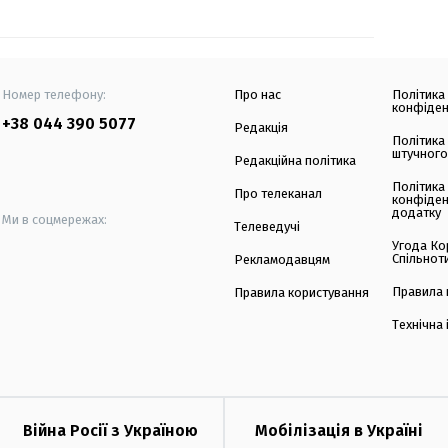
Номер телефону:
Про нас
Політика
конфіден
+38 044 390 5077
Редакція
Політика
штучного
Редакційна політика
Політика
Про телеканал
конфіден
додатку
Ми в соцмережах:
Телеведучі
Угода Ко
Спільнот
Рекламодавцям
Правила 
Правила користування
Технічна
Війна Росії з Україною
Мобілізація в Україні