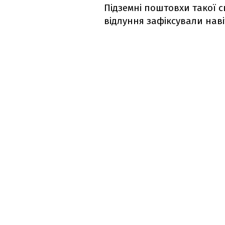
Підземні поштовхи такої с
відлуння зафіксували навіт