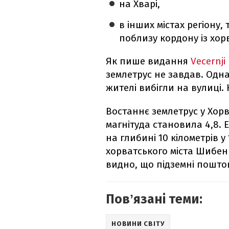
на Хварі,
в інших містах регіону,
поблизу кордону із хо
Як пише видання
Vecernji 
землетрус не завдав. Одн
жителі вибігли на вулиці.
Востаннє землетрус у Хорв
магнітуда становила 4,8.
на глибині 10 кілометрів у
хорватського міста Шибен
видно, що підземні пошто
Повʼязані теми:
НОВИНИ СВІТУ