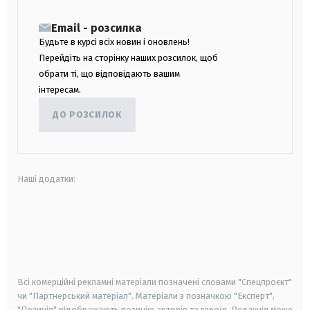
Email - розсилка
Будьте в курсі всіх новин і оновлень!
Перейдіть на сторінку наших розсилок, щоб
обрати ті, що відповідають вашим
інтересам.
ДО РОЗСИЛОК
Наші додатки:
android
apple
smart tv
samsung smart tv
Всі комерційні рекламні матеріали позначені словами "Спецпроєкт"
чи "Партнерський матеріал". Матеріали з позначкою "Експерт",
"Позиція" відображають позицію авторів та героїв. Редакція може