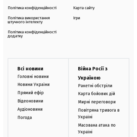
Політика конфіденційності
Карта сайту
Політика використання
Ігри
штучного інтелекту
Політика конфіденційності
додатку
Всі новини
Війна Росії з
Головні новини
Україною
Новини України
Ракетні обстріли
Прямий ефір
Карта бойових дій
Відеоновини
Мирні переговори
Аудіоновини
Повітряна тривога в
Україні
Погода
Масована атака по
Україні