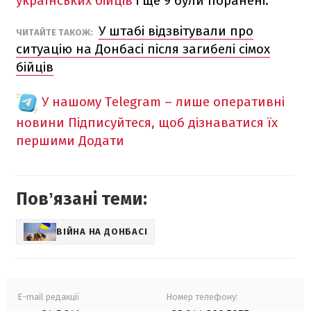
українських бійців
і ще 9 були поранені.
У штабі відзвітували про
ЧИТАЙТЕ ТАКОЖ:
ситуацію на Донбасі після загибелі сімох
бійців
У нашому Telegram – лише оперативні
новини
Підписуйтеся, щоб дізнаватися їх
першими
Додати
Повʼязані теми:
ВІЙНА НА ДОНБАСІ
E-mail редакції
Номер телефону: