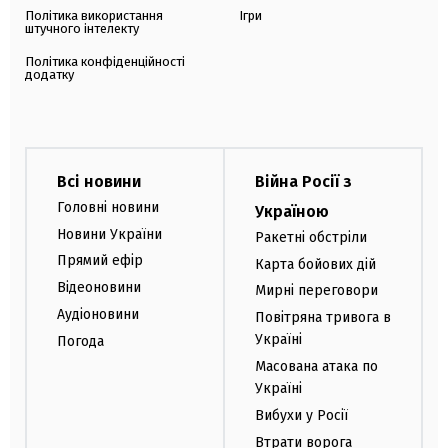
Політика використання
Ігри
штучного інтелекту
Політика конфіденційності
додатку
Всі новини
Війна Росії з
Головні новини
Україною
Новини України
Ракетні обстріли
Прямий ефір
Карта бойових дій
Відеоновини
Мирні переговори
Аудіоновини
Повітряна тривога в
Україні
Погода
Масована атака по
Україні
Вибухи у Росії
Втрати ворога