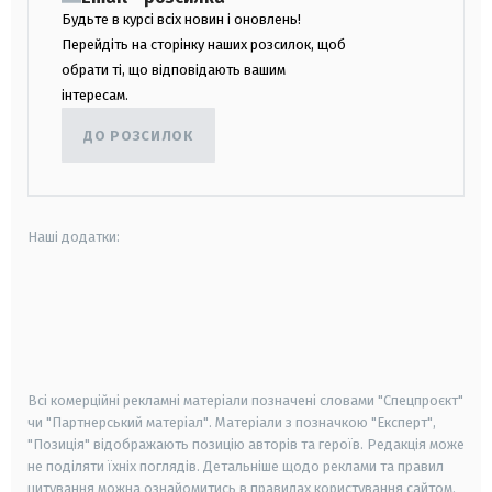
Будьте в курсі всіх новин і оновлень!
Перейдіть на сторінку наших розсилок, щоб
обрати ті, що відповідають вашим
інтересам.
ДО РОЗСИЛОК
Наші додатки:
android
apple
smart tv
samsung smart tv
Всі комерційні рекламні матеріали позначені словами "Спецпроєкт"
чи "Партнерський матеріал". Матеріали з позначкою "Експерт",
"Позиція" відображають позицію авторів та героїв. Редакція може
не поділяти їхніх поглядів. Детальніше щодо реклами та правил
цитування можна ознайомитись в правилах користування сайтом.