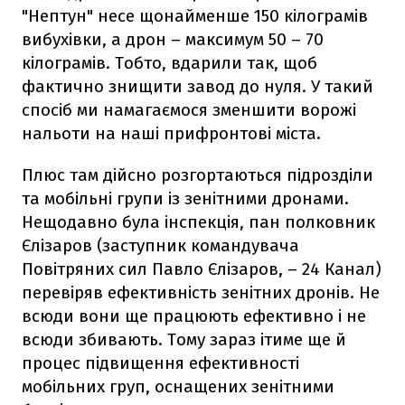
"Нептун" несе щонайменше 150 кілограмів
вибухівки, а дрон – максимум 50 – 70
кілограмів. Тобто, вдарили так, щоб
фактично знищити завод до нуля. У такий
спосіб ми намагаємося зменшити ворожі
нальоти на наші прифронтові міста.
Плюс там дійсно розгортаються підрозділи
та мобільні групи із зенітними дронами.
Нещодавно була інспекція, пан полковник
Єлізаров (заступник командувача
Повітряних сил Павло Єлізаров, – 24 Канал)
перевіряв ефективність зенітних дронів. Не
всюди вони ще працюють ефективно і не
всюди збивають. Тому зараз ітиме ще й
процес підвищення ефективності
мобільних груп, оснащених зенітними