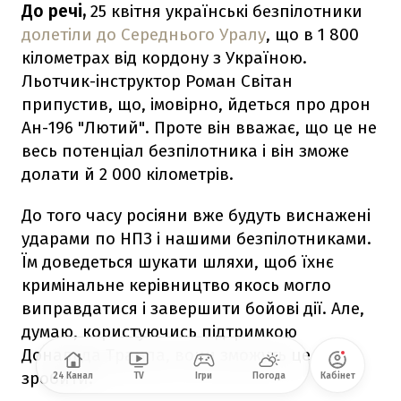
До речі,
25 квітня українські безпілотники
долетіли до Середнього Уралу
, що в 1 800
кілометрах від кордону з Україною.
Льотчик-інструктор Роман Світан
припустив, що, імовірно, йдеться про дрон
Ан-196 "Лютий". Проте він вважає, що це не
весь потенціал безпілотника і він зможе
долати й 2 000 кілометрів.
До того часу росіяни вже будуть виснажені
ударами по НПЗ і нашими безпілотниками.
Їм доведеться шукати шляхи, щоб їхнє
кримінальне керівництво якось могло
виправдатися і завершити бойові дії. Але,
думаю, користуючись підтримкою
Дональда Трампа, вони зможуть це
зробити.
24 Канал
TV
Ігри
Погода
Кабінет