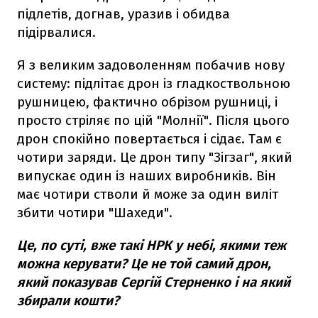
підлетів, догнав, уразив і обидва
підірвалися.
Я з великим задоволенням побачив нову
систему: підлітає дрон із гладкоствольною
рушницею, фактично обрізом рушниці, і
просто стріляє по цій "Молнії". Після цього
дрон спокійно повертається і сідає. Там є
чотири заряди. Це дрон типу "Зігзаг", який
випускає один із наших виробників. Він
має чотири стволи й може за один виліт
збити чотири "Шахеди".
Це, по суті, вже такі НРК у небі, якими теж
можна керувати? Це не той самий дрон,
який показував Сергій Стерненко і на який
збирали кошти?