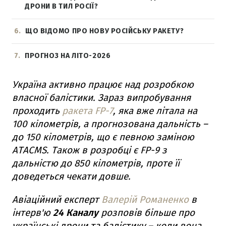
ДРОНИ В ТИЛ РОСІЇ?
6
ЩО ВІДОМО ПРО НОВУ РОСІЙСЬКУ РАКЕТУ?
7
ПРОГНОЗ НА ЛІТО-2026
Україна активно працює над розробкою
власної балістики. Зараз випробування
проходить
ракета FP-7
, яка вже літала на
100 кілометрів, а прогнозована дальність –
до 150 кілометрів, що є певною заміною
ATACMS. Також в розробці є FP-9 з
дальністю до 850 кілометрів, проте її
доведеться чекати довше.
Авіаційний експерт
Валерій Романенко
в
інтерв'ю
24 Каналу
розповів більше про
українські дрони та балістику – коли вона