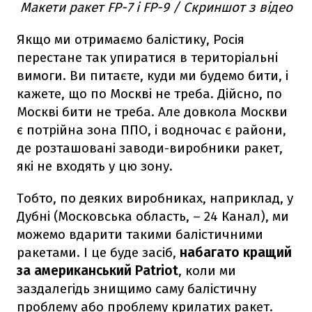
Макети ракет FP-7 і FP-9 / Скриншот з відео
Якщо ми отримаємо балістику, Росія
перестане так упиратися в територіальні
вимоги. Ви питаєте, куди ми будемо бити, і
кажете, що по Москві не треба. Дійсно, по
Москві бити не треба. Але довкола Москви
є потрійна зона ППО, і водночас є райони,
де розташовані заводи-виробники ракет,
які не входять у цю зону.
Тобто, по деяких виробниках, наприклад, у
Дубні (Московська область, – 24 Канал), ми
можемо вдарити такими балістичними
ракетами. І це буде засіб,
набагато кращий
за американський Patriot
, коли ми
заздалегідь знищимо саму балістичну
проблему або проблему крилатих ракет.