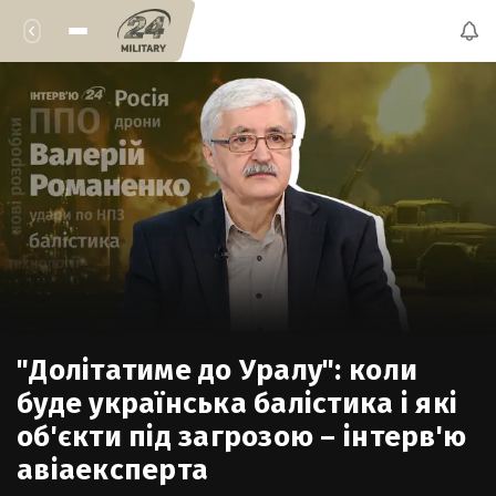
"Долітатиме до Уралу": коли
буде українська балістика і які
об'єкти під загрозою – інтерв'ю
авіаексперта