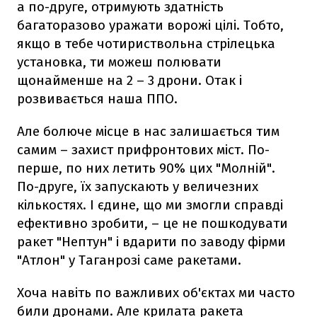
а по-друге, отримують здатність
багаторазово уражати ворожі цілі. Тобто,
якщо в тебе чотириствольна стрілецька
установка, ти можеш полювати
щонайменше на 2 – 3 дрони. Отак і
розвивається наша ППО.
Але болюче місце в нас залишається тим
самим – захист прифронтових міст. По-
перше, по них летить 90% цих "Молній".
По-друге, їх запускають у величезних
кількостях. І єдине, що ми змогли справді
ефективно зробити, – це не пошкодувати
ракет "Нептун" і вдарити по заводу фірми
"Атлон" у Таганрозі саме ракетами.
Хоча навіть по важливих об'єктах ми часто
били дронами. Але крилата ракета