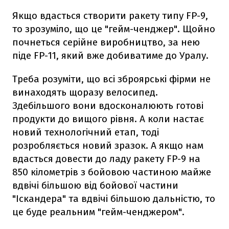
Якщо вдасться створити ракету типу FP-9,
то зрозуміло, що це "гейм-ченджер". Щойно
почнеться серійне виробництво, за нею
піде FP-11, який вже добиватиме до Уралу.
Треба розуміти, що всі зброярські фірми не
винаходять щоразу велосипед.
Здебільшого вони вдосконалюють готові
продукти до вищого рівня. А коли настає
новий технологічний етап, тоді
розробляється новий зразок. А якщо нам
вдасться довести до ладу ракету FP-9 на
850 кілометрів з бойовою частиною майже
вдвічі більшою від бойової частини
"Іскандера" та вдвічі більшою дальністю, то
це буде реальним "гейм-ченджером".