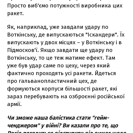
Просто виб'ємо потужності виробника цих
ракет.
Як, наприклад, уже завдали удару по
Воткінську, де випускаються "Іскандери". Їх
випускають у двох місцях – у Воткінську і в
Підмосков'ї. Якщо завдати ще удару по
Воткінську, то це теж матиме ефект. Там
уже був удар саме по цеху, через який
фактично проходять усі ракети. Йдеться
про гальванопластичний цех, де
формуються корпуси більшості ракет, які
зараз перебувають на озброєнні російської
армії.
Чи зможе наша балістика стати "гейм-
ченджером" у війні? Ви казали про те, що