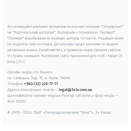
android
apple
smart tv
samsung smart tv
Всі комерційні рекламні матеріали позначені словами "Спецпроєкт"
чи "Партнерський матеріал". Матеріали з позначкою "Експерт",
"Позиція" відображають позицію авторів та героїв. Редакція може
не поділяти їхніх поглядів. Детальніше щодо реклами та правил
цитування можна ознайомитись в правилах користування сайтом.
Усі права захищені.
Матеріали сайту призначені для осіб старше
21
року (21+)
Онлайн-медіа «24 Канал»
пл. Галицька, буд. 15, м. Львів, 79008
Телефон
+380 (32) 229-77-77
Адреса електронної пошти —
legal@24tv.com.ua
Ідентифікатор онлайн-медіа в Реєстрі суб'єктів у сфері медіа —
R40-06057
© 2005—2026,
ПрАТ «Телерадіокомпанія "Люкс"», 24 Канал.