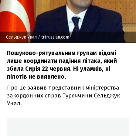
Сельджук Унал
/ trtrussian.com
Пошуково-рятувальним групам відомі
лише координати падіння літака, який
збила Сирія 22 червня. Ні уламків, ні
пілотів не виявлено.
Про це заявив представник міністерства
закордонних справ Туреччини Сельджук
Унал.