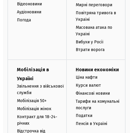
Відеоновини
Мирні переговори
Аудіоновини
Повітряна тривога в
Україні
Погода
Масована атака по
Україні
Вибухи у Росії
Втрати ворога
Мобілізація в
Новини економіки
Ціна нафти
Україні
Курси валют
Звільнення з військової
служби
Фінансові новини
Мобілізація 50+
Тарифи на комунальні
послуги
Мобілізація жінок
Податки
Контракт для 18-24-
річних
Пенсія в Україні
Відстрочка від