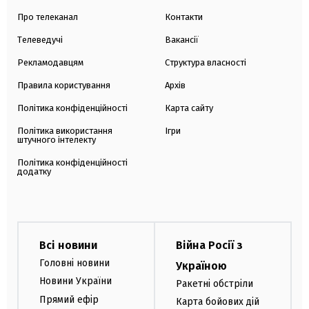
Про телеканал
Контакти
Телеведучі
Вакансії
Рекламодавцям
Структура власності
Правила користування
Архів
Політика конфіденційності
Карта сайту
Політика використання
Ігри
штучного інтелекту
Політика конфіденційності
додатку
Всі новини
Війна Росії з
Головні новини
Україною
Новини України
Ракетні обстріли
Прямий ефір
Карта бойових дій