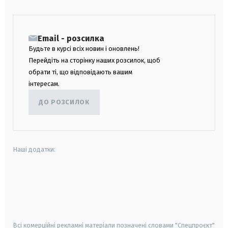
Email - розсилка
Будьте в курсі всіх новин і оновлень!
Перейдіть на сторінку наших розсилок, щоб
обрати ті, що відповідають вашим
інтересам.
ДО РОЗСИЛОК
Наші додатки:
android
apple
smart tv
samsung smart tv
Всі комерційні рекламні матеріали позначені словами "Спецпроєкт"