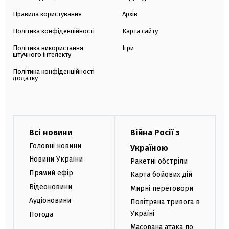
Правила користування
Архів
Політика конфіденційності
Карта сайту
Політика використання
Ігри
штучного інтелекту
Політика конфіденційності
додатку
Всі новини
Війна Росії з
Головні новини
Україною
Новини України
Ракетні обстріли
Прямий ефір
Карта бойових дій
Відеоновини
Мирні переговори
Аудіоновини
Повітряна тривога в
Україні
Погода
Масована атака по