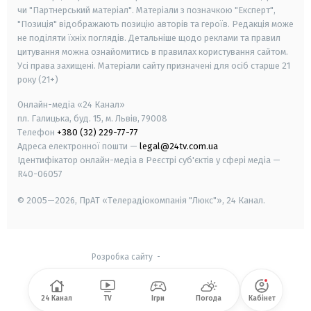
чи "Партнерський матеріал". Матеріали з позначкою "Експерт",
"Позиція" відображають позицію авторів та героїв. Редакція може
не поділяти їхніх поглядів. Детальніше щодо реклами та правил
цитування можна ознайомитись в правилах користування сайтом.
Усі права захищені.
Матеріали сайту призначені для осіб старше
21
року (21+)
Онлайн-медіа «24 Канал»
пл. Галицька, буд. 15, м. Львів, 79008
Телефон
+380 (32) 229-77-77
Адреса електронної пошти —
legal@24tv.com.ua
Ідентифікатор онлайн-медіа в Реєстрі суб'єктів у сфері медіа —
R40-06057
© 2005—2026,
ПрАТ «Телерадіокомпанія "Люкс"», 24 Канал.
Розробка сайту
-
24 Канал
TV
Ігри
Погода
Кабінет