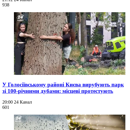
938
У Голосіївському районі Києва вирубують парк
зі 100-річними дубами: місцеві протестують
20:00
24 Канал
601