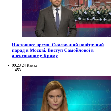
Настоящее время. Скасований повітряний
парад в Москві. Виступ Самойлової в
анексованому Криму
00:23
24 Канал
1 453