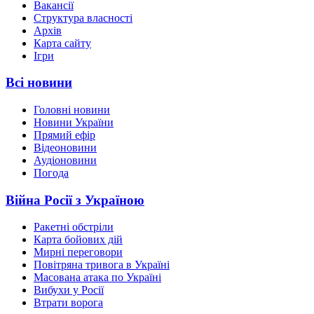
Вакансії
Структура власності
Архів
Карта сайту
Ігри
Всі новини
Головні новини
Новини України
Прямий ефір
Відеоновини
Аудіоновини
Погода
Війна Росії з Україною
Ракетні обстріли
Карта бойових дій
Мирні переговори
Повітряна тривога в Україні
Масована атака по Україні
Вибухи у Росії
Втрати ворога