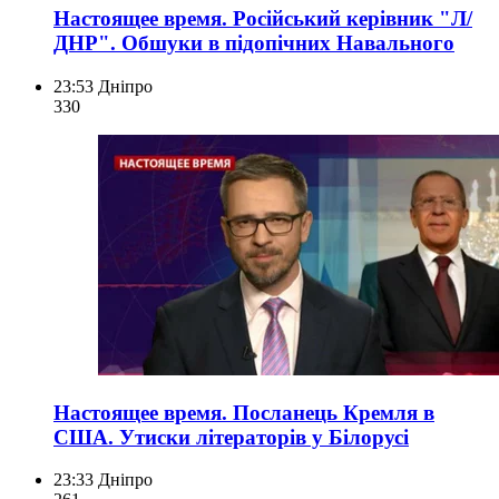
Настоящее время. Російський керівник "Л/
ДНР". Обшуки в підопічних Навального
23:53
Дніпро
330
Настоящее время. Посланець Кремля в
США. Утиски літераторів у Білорусі
23:33
Дніпро