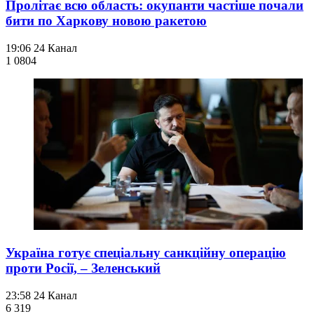
Пролітає всю область: окупанти частіше почали
бити по Харкову новою ракетою
19:06
24 Канал
1 080
4
Україна готує спеціальну санкційну операцію
проти Росії, – Зеленський
23:58
24 Канал
6 319