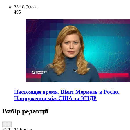
23:18
Одеса
495
Настоящее время. Візит Меркель в Росію.
Напруження між США та КНДР
Вибір редакції
21:12
24 Канал