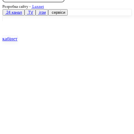
Розробка сайту
-
Luxnet
24 канал
TV
ігри
сервіси
кабінет