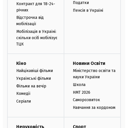
Податки
Контракт для 18-24-
річних
Пенсія в Україні
Відстрочка від
мобілізації
Мобілізація в Україні:
скільки осіб мобілізує
ТЦК
Кіно
Новини Освіти
Найцікавіші фільми
Міністерство освіти та
науки України
Українські фільми
Школа
Фільми на вечір
НМТ 2026
Комедії
Саморозвиток
Серіали
Навчання за кордоном
Нерухомість
Спорт