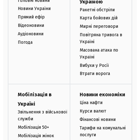
Головні новини
Україною
Новини України
Ракетні обстріли
Прямий ефір
Карта бойових дій
Відеоновини
Мирні переговори
Аудіоновини
Повітряна тривога в
Україні
Погода
Масована атака по
Україні
Вибухи у Росії
Втрати ворога
Мобілізація в
Новини економіки
Ціна нафти
Україні
Курси валют
Звільнення з військової
служби
Фінансові новини
Мобілізація 50+
Тарифи на комунальні
послуги
Мобілізація жінок