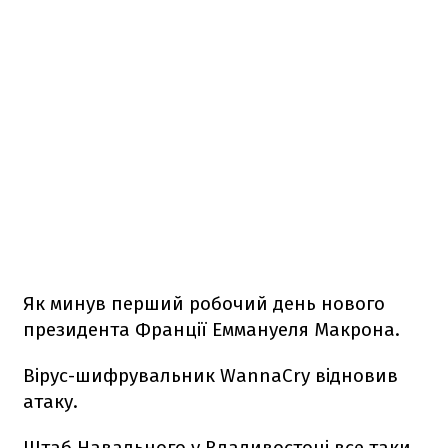
Як минув перший робочий день нового
президента Франції Еммануеля Макрона.
Вірус-шифрувальник WannaCry відновив
атаку.
Штаб Навального у Владивостоці все таки