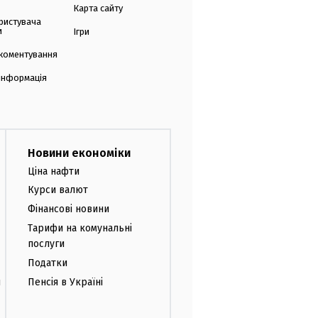
Карта сайту
ристувача
и
Ігри
коментування
 інформація
Новини економіки
Ціна нафти
Курси валют
Фінансові новини
Тарифи на комунальні
послуги
Податки
и
Пенсія в Україні