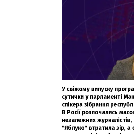
У свіжому випуску прогр
сутички у парламенті Мак
спікера зібрання республ
В Росії розпочались масо
незалежних журналістів, 
"Яблуко" втратила зір, а