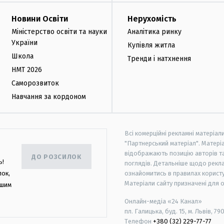
Новини Освіти
Нерухомість
Міністерство освіти та науки
Аналітика ринку
України
Купівля житла
Школа
Тренди і натхнення
НМТ 2026
Саморозвиток
Навчання за кордоном
Всі комерційні рекламні матеріал
"Партнерський матеріал". Матеріа
відображають позицію авторів та 
ДО РОЗСИЛОК
ь!
поглядів. Детальніше щодо рекл
лок,
ознайомитись в правилах користу
Матеріали сайту призначені для 
ашим
Онлайн-медіа «24 Канал»
пл. Галицька, буд. 15, м. Львів, 79
Телефон
+380 (32) 229-77-77