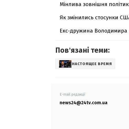
Мінлива зовнішня політи
Як змінились стосунки США
Екс-дружина Володимира П
Повʼязані теми:
НАСТОЯЩЕЕ ВРЕМЯ
E-mail редакції
news24@24tv.com.ua