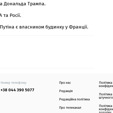
ка Дональда Трампа.
 та Росії.
утіна є власником будинку у Франції.
Номер телефону:
Про нас
Політика
конфіден
+38 044 390 5077
Редакція
Політика
штучного
Редакційна політика
Політика
Про телеканал
конфіден
додатку