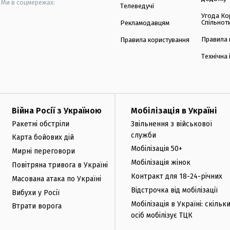
Ми в соцмережах:
Телеведучі
Угода Ко
Спільнот
Рекламодавцям
Правила 
Правила користування
Технічна
Війна Росії з Україною
Мобілізація в Україні
Ракетні обстріли
Звільнення з військової
служби
Карта бойових дій
Мобілізація 50+
Мирні переговори
Мобілізація жінок
Повітряна тривога в Україні
Контракт для 18-24-річних
Масована атака по Україні
Відстрочка від мобілізації
Вибухи у Росії
Мобілізація в Україні: скільк
Втрати ворога
осіб мобілізує ТЦК