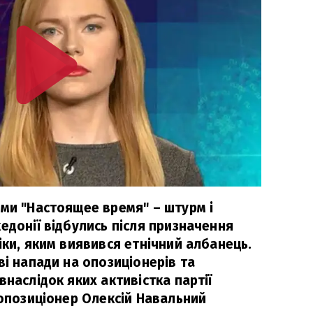
ами "Настоящее время" – штурм і
едонії відбулись після призначення
іки, яким виявився етнічний албанець.
ві напади на опозиціонерів та
внаслідок яких активістка партії
 опозиціонер Олексій Навальний