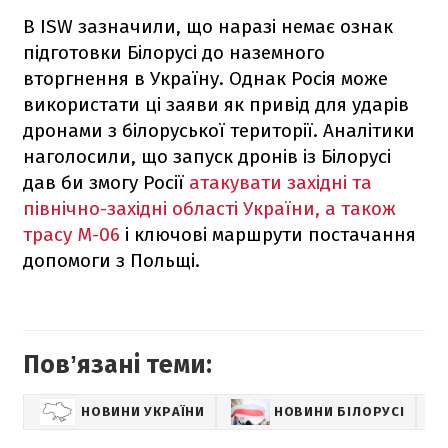
В ISW зазначили, що наразі немає ознак
підготовки Білорусі до наземного
вторгнення в Україну. Однак Росія може
використати ці заяви як привід для ударів
дронами з білоруської території. Аналітики
наголосили, що запуск дронів із Білорусі
дав би змогу Росії
атакувати західні та
північно-західні області України, а також
трасу М-06
і ключові маршрути постачання
допомоги з Польщі.
Повʼязані теми:
НОВИНИ УКРАЇНИ
НОВИНИ БІЛОРУСІ
ЗА