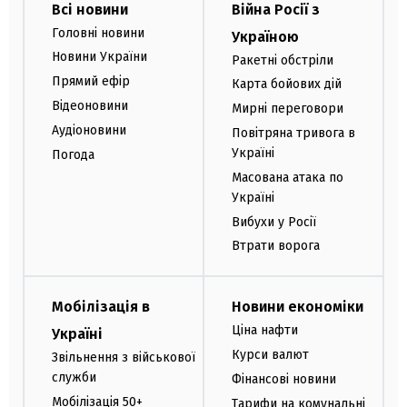
Всі новини
Війна Росії з
Головні новини
Україною
Новини України
Ракетні обстріли
Прямий ефір
Карта бойових дій
Відеоновини
Мирні переговори
Аудіоновини
Повітряна тривога в
Україні
Погода
Масована атака по
Україні
Вибухи у Росії
Втрати ворога
Мобілізація в
Новини економіки
Ціна нафти
Україні
Курси валют
Звільнення з військової
служби
Фінансові новини
Мобілізація 50+
Тарифи на комунальні