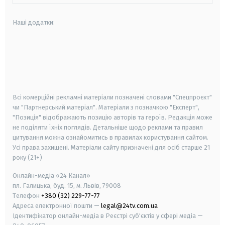
Наші додатки:
android
apple
smart tv
samsung smart tv
Всі комерційні рекламні матеріали позначені словами "Спецпроєкт"
чи "Партнерський матеріал". Матеріали з позначкою "Експерт",
"Позиція" відображають позицію авторів та героїв. Редакція може
не поділяти їхніх поглядів. Детальніше щодо реклами та правил
цитування можна ознайомитись в правилах користування сайтом.
Усі права захищені.
Матеріали сайту призначені для осіб старше
21
року (21+)
Онлайн-медіа «24 Канал»
пл. Галицька, буд. 15, м. Львів, 79008
Телефон
+380 (32) 229-77-77
Адреса електронної пошти —
legal@24tv.com.ua
Ідентифікатор онлайн-медіа в Реєстрі суб'єктів у сфері медіа —