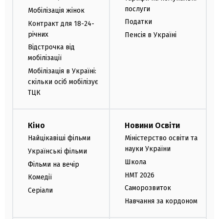
послуги
Мобілізація жінок
Податки
Контракт для 18-24-
річних
Пенсія в Україні
Відстрочка від
мобілізації
Мобілізація в Україні:
скільки осіб мобілізує
ТЦК
Кіно
Новини Освіти
Найцікавіші фільми
Міністерство освіти та
науки України
Українські фільми
Школа
Фільми на вечір
НМТ 2026
Комедії
Саморозвиток
Серіали
Навчання за кордоном