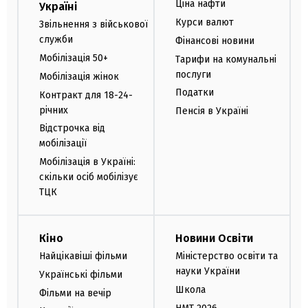
Ціна нафти
Україні
Курси валют
Звільнення з військової
служби
Фінансові новини
Мобілізація 50+
Тарифи на комунальні
послуги
Мобілізація жінок
Податки
Контракт для 18-24-
річних
Пенсія в Україні
Відстрочка від
мобілізації
Мобілізація в Україні:
скільки осіб мобілізує
ТЦК
Кіно
Новини Освіти
Найцікавіші фільми
Міністерство освіти та
науки України
Українські фільми
Школа
Фільми на вечір