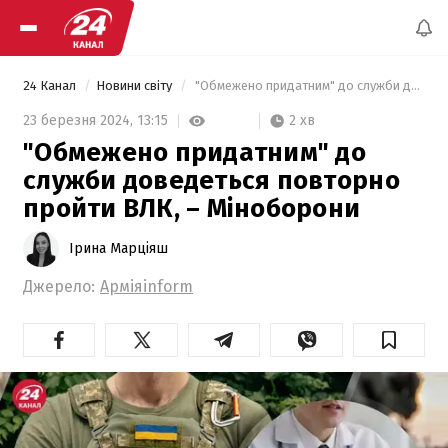
24 Канал
Новини світу
 "Обмежено придатним" до служби доведеться повторно пройти ВЛК, – Міноборони 
2 хв
23 березня 2024,
13:15
"Обмежено придатним" до
служби доведеться повторно
пройти ВЛК, – Міноборони
Ірина Марціяш
Джерело:
Арміяіnform