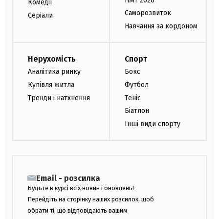
НМТ 2026
Комедії
Саморозвиток
Серіали
Навчання за кордоном
Нерухомість
Спорт
Аналітика ринку
Бокс
Купівля житла
Футбол
Тренди і натхнення
Теніс
Біатлон
Інші види спорту
Email - розсилка
Будьте в курсі всіх новин і оновлень!
Перейдіть на сторінку наших розсилок, щоб
обрати ті, що відповідають вашим