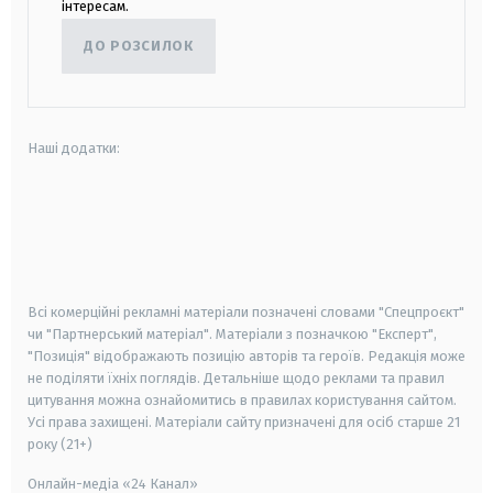
інтересам.
ДО РОЗСИЛОК
Наші додатки:
android
apple
smart tv
samsung smart tv
Всі комерційні рекламні матеріали позначені словами "Спецпроєкт"
чи "Партнерський матеріал". Матеріали з позначкою "Експерт",
"Позиція" відображають позицію авторів та героїв. Редакція може
не поділяти їхніх поглядів. Детальніше щодо реклами та правил
цитування можна ознайомитись в правилах користування сайтом.
Усі права захищені.
Матеріали сайту призначені для осіб старше
21
року (21+)
Онлайн-медіа «24 Канал»