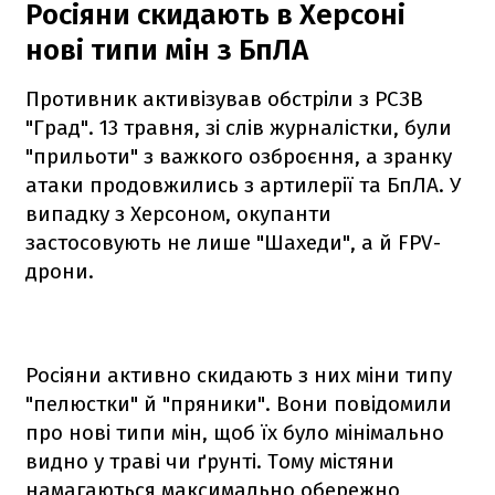
Росіяни скидають в Херсоні
нові типи мін з БпЛА
Противник активізував обстріли з РСЗВ
"Град". 13 травня, зі слів журналістки, були
"прильоти" з важкого озброєння, а зранку
атаки продовжились з артилерії та БпЛА. У
випадку з Херсоном, окупанти
застосовують не лише "Шахеди", а й FPV-
дрони.
Росіяни активно скидають з них міни типу
"пелюстки" й "пряники". Вони повідомили
про нові типи мін, щоб їх було мінімально
видно у траві чи ґрунті. Тому містяни
намагаються максимально обережно