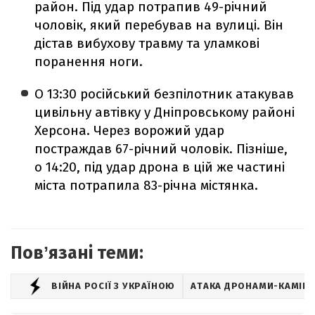
район. Під удар потрапив 49-річний
чоловік, який перебував на вулиці. Він
дістав вибухову травму та уламкові
поранення ноги.
О 13:30 російський безпілотник атакував
цивільну автівку у Дніпровському районі
Херсона. Через ворожий удар
постраждав 67-річний чоловік. Пізніше,
о 14:20, під удар дрона в цій же частині
міста потрапила 83-річна містянка.
Повʼязані теми:
ВІЙНА РОСІЇ З УКРАЇНОЮ
АТАКА ДРОНАМИ-КАМІКА