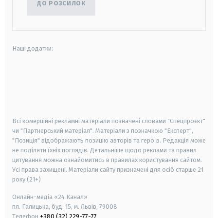
ДО РОЗСИЛОК
Наші додатки:
android
apple
smart tv
samsung smart tv
Всі комерційні рекламні матеріали позначені словами "Спецпроєкт"
чи "Партнерський матеріал". Матеріали з позначкою "Експерт",
"Позиція" відображають позицію авторів та героїв. Редакція може
не поділяти їхніх поглядів. Детальніше щодо реклами та правил
цитування можна ознайомитись в правилах користування сайтом.
Усі права захищені.
Матеріали сайту призначені для осіб старше
21
року (21+)
Онлайн-медіа «24 Канал»
пл. Галицька, буд. 15, м. Львів, 79008
Телефон
+380 (32) 229-77-77