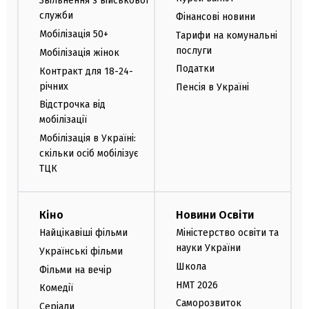
Звільнення з військової
служби
Фінансові новини
Мобілізація 50+
Тарифи на комунальні
послуги
Мобілізація жінок
Податки
Контракт для 18-24-
річних
Пенсія в Україні
Відстрочка від
мобілізації
Мобілізація в Україні:
скільки осіб мобілізує
ТЦК
Кіно
Новини Освіти
Найцікавіші фільми
Міністерство освіти та
науки України
Українські фільми
Школа
Фільми на вечір
НМТ 2026
Комедії
Саморозвиток
Серіали