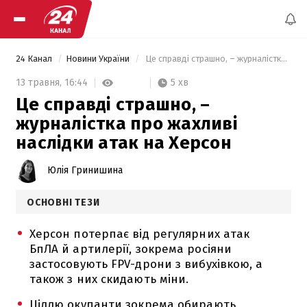
24 Канал
Новини України
 Це справді страшно, – журналістка про жахливі наслідки атак на Херсон 
5 хв
13 травня,
16:44
Це справді страшно, –
журналістка про жахливі
наслідки атак на Херсон
Юлія Гринишина
ОСНОВНІ ТЕЗИ
Херсон потерпає від регулярних атак
БпЛА й артилерії, зокрема росіяни
застосовують FPV-дрони з вибухівкою, а
також з них скидають міни.
Ціллю окупанти зокрема обирають