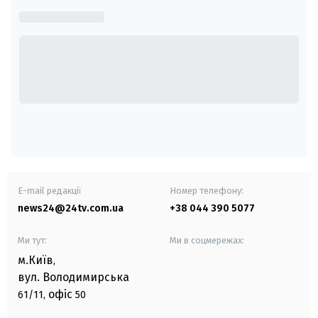
E-mail редакції
Номер телефону:
news24@24tv.com.ua
+38 044 390 5077
Ми тут:
Ми в соцмережах:
м.Київ
,
вул. Володимирська
офіс
61/11,
50