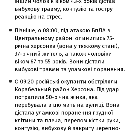
інший чоловік віком 43-х років дістав
вибухову травму, контузію та гостру
реакцію на стрес.
Пізніше, о 08:00, під атакою БпЛА в
Центральному районі опинились 75-
річна херсонка (вона у тяжкому стані),
37-річний житель, а також чоловіки
віком 67 та 55 років. Вони дістали
вибухові травми та уламкові поранення.
О 09:20 російські окупанти обстріляли
Корабельний район Херсона. Під удар
потрапила 50-річна жінка, яка
перебувала в цю мить на вулиці. Вона
дістала уламкові поранення грудної
клітини та плеча, перелом кістки руки,
контузію, вибухову й закриту черепно-