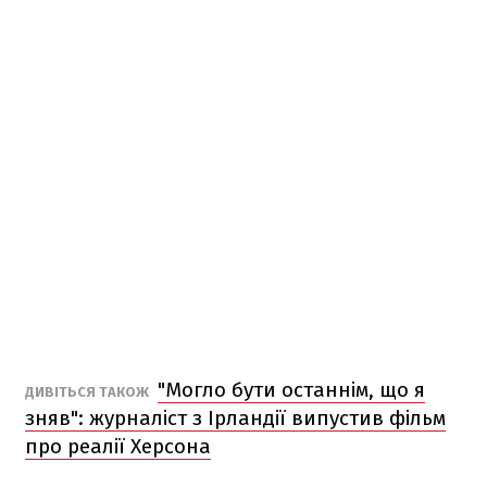
"Могло бути останнім, що я
ДИВІТЬСЯ ТАКОЖ
зняв": журналіст з Ірландії випустив фільм
про реалії Херсона