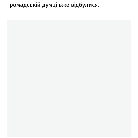
громадській думці вже відбулися.