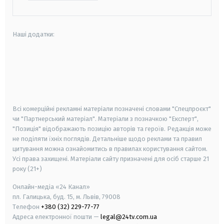
Наші додатки:
android
apple
smart tv
samsung smart tv
Всі комерційні рекламні матеріали позначені словами "Спецпроєкт"
чи "Партнерський матеріал". Матеріали з позначкою "Експерт",
"Позиція" відображають позицію авторів та героїв. Редакція може
не поділяти їхніх поглядів. Детальніше щодо реклами та правил
цитування можна ознайомитись в правилах користування сайтом.
Усі права захищені.
Матеріали сайту призначені для осіб старше
21
року (21+)
Онлайн-медіа «24 Канал»
пл. Галицька, буд. 15, м. Львів, 79008
Телефон
+380 (32) 229-77-77
Адреса електронної пошти —
legal@24tv.com.ua