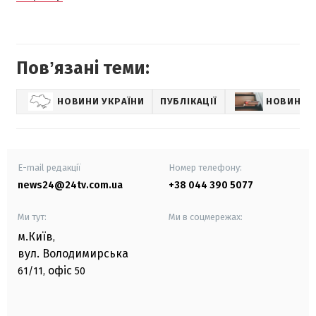
Повʼязані теми:
НОВИНИ УКРАЇНИ
ПУБЛІКАЦІЇ
НОВИНИ 
E-mail редакції
Номер телефону:
news24@24tv.com.ua
+38 044 390 5077
Ми тут:
Ми в соцмережах:
м.Київ
,
вул. Володимирська
офіс
61/11,
50