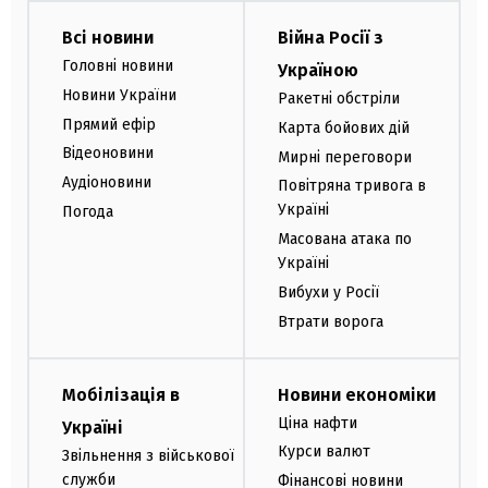
Всі новини
Війна Росії з
Головні новини
Україною
Новини України
Ракетні обстріли
Прямий ефір
Карта бойових дій
Відеоновини
Мирні переговори
Аудіоновини
Повітряна тривога в
Україні
Погода
Масована атака по
Україні
Вибухи у Росії
Втрати ворога
Мобілізація в
Новини економіки
Ціна нафти
Україні
Курси валют
Звільнення з військової
служби
Фінансові новини