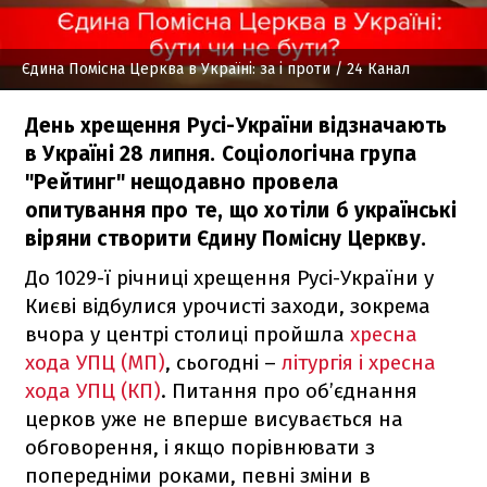
Єдина Помісна Церква в Україні: за і проти
/ 24 Канал
День хрещення Русі-України відзначають
в Україні 28 липня. Соціологічна група
"Рейтинг" нещодавно провела
опитування про те, що хотіли б українські
віряни створити Єдину Помісну Церкву.
До 1029-ї річниці хрещення Русі-України у
Києві відбулися урочисті заходи, зокрема
вчора у центрі столиці пройшла
хресна
хода УПЦ (МП)
, сьогодні –
літургія і хресна
хода УПЦ (КП)
. Питання про об’єднання
церков уже не вперше висувається на
обговорення, і якщо порівнювати з
попередніми роками, певні зміни в