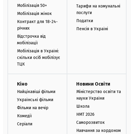
Мобілізація 50+
Тарифи на комунальні
послуги
Мобілізація жінок
Податки
Контракт для 18-24-
річних
Пенсія в Україні
Відстрочка від
мобілізації
Мобілізація в Україні:
скільки осіб мобілізує
ТЦК
Кіно
Новини Освіти
Найцікавіші фільми
Міністерство освіти та
науки України
Українські фільми
Школа
Фільми на вечір
НМТ 2026
Комедії
Саморозвиток
Серіали
Навчання за кордоном