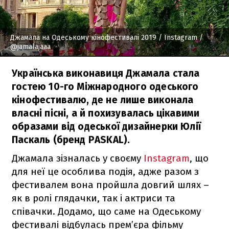
Джамала на Одеському кінофестивалі 2019
/ Instagram /
@jamalajaaa
Українська виконавиця Джамала стала
гостею 10-го Міжнародного одеського
кінофестивалю, де не лише виконала
власні пісні, а й похизувалась цікавими
образами від одеської дизайнерки Юлії
Паскаль (бренд PASKAL).
Джамала зізналась у своєму
Instagram
, що
для неї це особлива подія, адже разом з
фестивалем вона пройшла довгий шлях –
як в ролі глядачки, так і актриси та
співачки. Додамо, що саме на Одеському
фестивалі відбулась прем’єра фільму