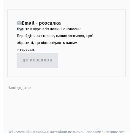
Email - розсилка
Будьте в курсі всіх новин і оновлень!
Перейдіть на сторінку наших розсилок, щоб
обрати ті, що відповідають вашим
інтересам.
ДО РОЗСИЛОК
Наші додатки:
android
apple
smart tv
samsung smart tv
Всі комерційні рекламні матеріали позначені словами "Спецпроєкт"