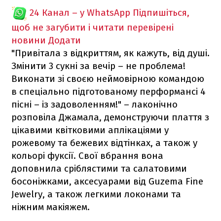
24 Канал – у WhatsApp
Підпишіться,
щоб не загубити і читати перевірені
новини
Додати
"Привітала з відкриттям, як кажуть, від душі.
Змінити 3 сукні за вечір – не проблема!
Виконати зі своєю неймовірною командою
в спеціально підготованому перформансі 4
пісні – із задоволенням!" – лаконічно
розповіла Джамала, демонструючи плаття з
цікавими квітковими аплікаціями у
рожевому та бежевих відтінках, а також у
кольорі фуксії. Свої вбрання вона
доповнила сріблястими та салатовими
босоніжками, аксесуарами від Guzema Fine
Jewelry, а також легкими локонами та
ніжним макіяжем.