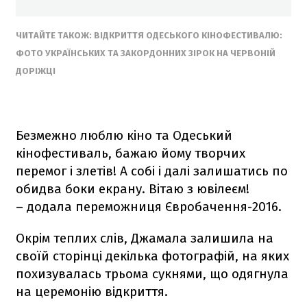
ЧИТАЙТЕ ТАКОЖ: ВІДКРИТТЯ ОДЕСЬКОГО КІНОФЕСТИВАЛЮ:
ФОТО УКРАЇНСЬКИХ ТА ЗАКОРДОННИХ ЗІРОК НА ЧЕРВОНІЙ
ДОРІЖЦІ
Безмежно люблю кіно та Одеський
кінофестиваль, бажаю йому творчих
перемог і злетів! А собі і далі залишатись по
обидва боки екрану. Вітаю з ювілеєм!
– додала переможниця Євробачення-2016.
Окрім теплих слів, Джамала залишила на
своїй сторінці декілька фотографій, на яких
похизувалась трьома сукнями, що одягнула
на церемонію відкриття.