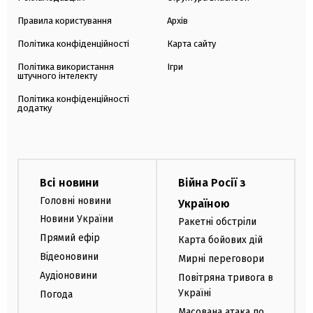
Правила користування
Архів
Політика конфіденційності
Карта сайту
Політика використання
Ігри
штучного інтелекту
Політика конфіденційності
додатку
Всі новини
Війна Росії з
Головні новини
Україною
Новини України
Ракетні обстріли
Прямий ефір
Карта бойових дій
Відеоновини
Мирні переговори
Аудіоновини
Повітряна тривога в
Україні
Погода
Масована атака по