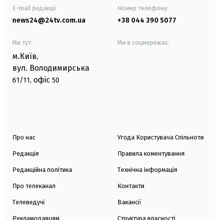
E-mail редакції
Номер телефону:
news24@24tv.com.ua
+38 044 390 5077
Ми тут:
Ми в соцмережах:
м.Київ
,
вул. Володимирська
офіс
61/11,
50
Про нас
Угода Користувача Спільноти
Редакція
Правила коментування
Редакційна політика
Технічна інформація
Про телеканал
Контакти
Телеведучі
Вакансії
Рекламодавцям
Структура власності