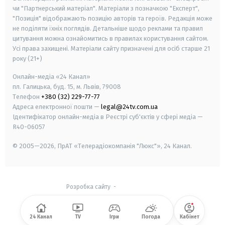
чи "Партнерський матеріал". Матеріали з позначкою "Експерт",
"Позиція" відображають позицію авторів та героїв. Редакція може
не поділяти їхніх поглядів. Детальніше щодо реклами та правил
цитування можна ознайомитись в правилах користування сайтом.
Усі права захищені.
Матеріали сайту призначені для осіб старше
21
року (21+)
Онлайн-медіа «24 Канал»
пл. Галицька, буд. 15, м. Львів, 79008
Телефон
+380 (32) 229-77-77
Адреса електронної пошти —
legal@24tv.com.ua
Ідентифікатор онлайн-медіа в Реєстрі суб'єктів у сфері медіа —
R40-06057
© 2005—2026,
ПрАТ «Телерадіокомпанія "Люкс"», 24 Канал.
Розробка сайту
-
24 Канал
TV
Ігри
Погода
Кабінет