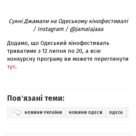
Сукні Джамали на Одеському кінофестивалі
/ Instagram / @jamalajaaa
Додамо, що Одеський кінофестиваль
триватиме з 12 липня по 20, а всю
конкурсну програму ви можете переглянути
тут
.
Повʼязані теми:
НОВИНИ УКРАЇНИ
НОВИНИ ОДЕСИ
ОДЕСА
LI