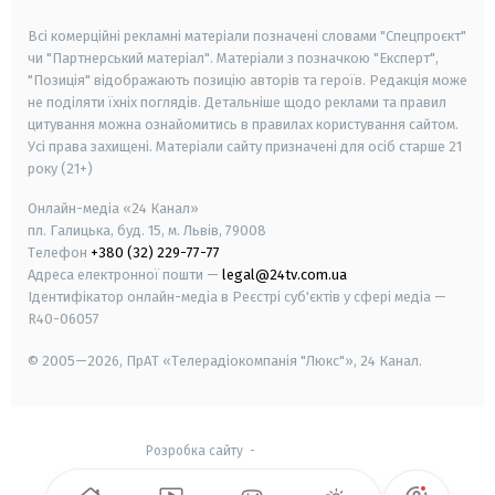
smart tv
samsung smart tv
Всі комерційні рекламні матеріали позначені словами "Спецпроєкт"
чи "Партнерський матеріал". Матеріали з позначкою "Експерт",
"Позиція" відображають позицію авторів та героїв. Редакція може
не поділяти їхніх поглядів. Детальніше щодо реклами та правил
цитування можна ознайомитись в правилах користування сайтом.
Усі права захищені.
Матеріали сайту призначені для осіб старше
21
року (21+)
Онлайн-медіа «24 Канал»
пл. Галицька, буд. 15, м. Львів, 79008
Телефон
+380 (32) 229-77-77
Адреса електронної пошти —
legal@24tv.com.ua
Ідентифікатор онлайн-медіа в Реєстрі суб'єктів у сфері медіа —
R40-06057
© 2005—2026,
ПрАТ «Телерадіокомпанія "Люкс"», 24 Канал.
Розробка сайту
-