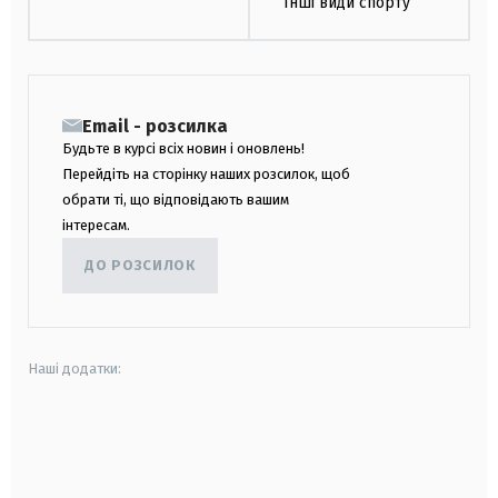
Інші види спорту
Email - розсилка
Будьте в курсі всіх новин і оновлень!
Перейдіть на сторінку наших розсилок, щоб
обрати ті, що відповідають вашим
інтересам.
ДО РОЗСИЛОК
Наші додатки:
android
apple