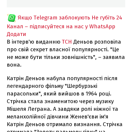
Якщо Telegram заблокують
Не губіть 24
Канал – підписуйтеся на нас у WhatsApp
Додати
В інтерв'ю виданню
ТСН
Деньов розповіла
про свій секрет власної популярності. "Це
не може бути тільки зовнішність", – заявила
вона.
Катрін Деньов набула популярності після
легендарного фільму "Шербурзькі
парасольки", який вийшов в 1964 році.
Стрічка стала знаменитою через музику
Мішеля Леграна. А завдяки ролі ніжної та
меланхолійної дівчини Женев'єви ім'я
Катрін Деньов отримало визнання. Стрічка
отримала "Золоту пальмову гілку" на