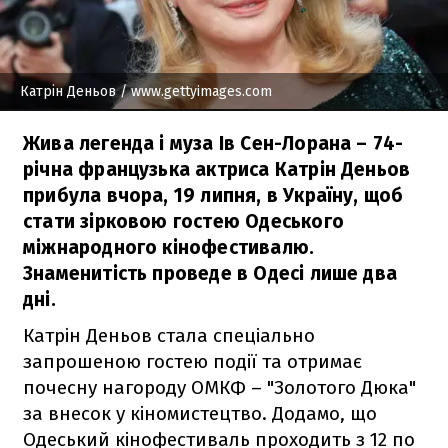
Катрін Деньов
/ www.gettyimages.com
Жива легенда і муза Ів Сен-Лорана – 74-
річна французька актриса Катрін Деньов
прибула вчора, 19 липня, в Україну, щоб
стати зірковою гостею Одеського
міжнародного кінофестивалю.
Знаменитість проведе в Одесі лише два
дні.
Катрін Деньов стала спеціально
запрошеною гостею події та отримає
почесну нагороду ОМКФ – "Золотого Дюка"
за внесок у кіномистецтво. Додамо, що
Одеський кінофестиваль проходить з 12 по