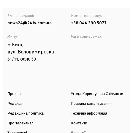
E-mail редакції
Номер телефону:
news24@24tv.com.ua
+38 044 390 5077
Ми тут:
Ми в соцмережах:
м.Київ
,
вул. Володимирська
офіс
61/11,
50
Про нас
Угода Користувача Спільноти
Редакція
Правила коментування
Редакційна політика
Технічна інформація
Про телеканал
Контакти
Телеведучі
Вакансії