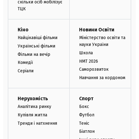
скільки осіб мобілізує
ТЦК
Кіно
Новини Освіти
Найцікавіші фільми
Міністерство освіти та
науки України
Українські фільми
Школа
Фільми на вечір
НМТ 2026
Комедії
Саморозвиток
Серіали
Навчання за кордоном
Нерухомість
Спорт
Аналітика ринку
Бокс
Купівля житла
Футбол
Тренди і натхнення
Теніс
Біатлон