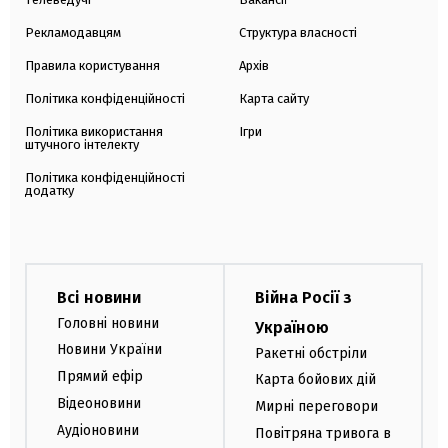
Рекламодавцям
Структура власності
Правила користування
Архів
Політика конфіденційності
Карта сайту
Політика використання
Ігри
штучного інтелекту
Політика конфіденційності
додатку
Всі новини
Війна Росії з
Головні новини
Україною
Новини України
Ракетні обстріли
Прямий ефір
Карта бойових дій
Відеоновини
Мирні переговори
Аудіоновини
Повітряна тривога в