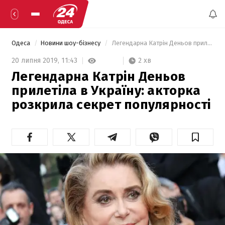
Одеса
Новини шоу-бізнесу
 Легендарна Катрін Деньов прилетіла в Україну: акторка розкрила секрет популярності 
2 хв
20 липня 2019,
11:43
Легендарна Катрін Деньов
прилетіла в Україну: акторка
розкрила секрет популярності