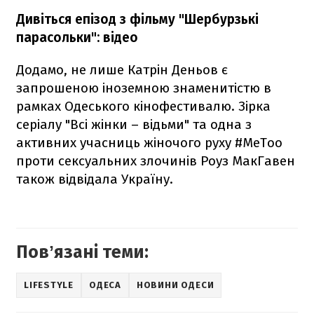
Дивіться епізод з фільму "Шербурзькі
парасольки": відео
Додамо, не лише Катрін Деньов є
запрошеною іноземною знаменитістю в
рамках Одеського кінофестивалю. Зірка
серіалу "Всі жінки – відьми" та одна з
активних учасниць жіночого руху #MeToo
проти сексуальних злочинів Роуз МакГавен
також відвідала Україну.
Повʼязані теми:
LIFESTYLE
ОДЕСА
НОВИНИ ОДЕСИ