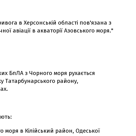
ривога в Херсонській області пов'язана з
ної авіації в акваторії Азовського моря."
их БпЛА з Чорного моря рухається
ку Татарбунарського району,
ах.
ють:
о моря в Кілійський район, Одеської