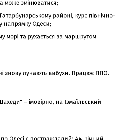
та може змінюватися;
Татарбунарському районі, курс північно-
у напрямку Одеси;
у морі та рухається за маршрутом
і знову лунають вибухи. Працює ППО.
Шахеди" – імовірно, на Ізмаїльський
 по Одесі є постраждалий: 44-річний