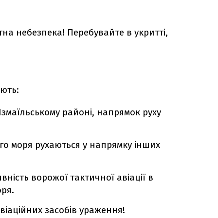
тна небезпека! Перебувайте в укритті,
ють:
 Ізмаїльському районі, напрямок руху
го моря рухаються у напрямку інших
вність ворожої тактичної авіації в
оря.
віаційних засобів ураження!