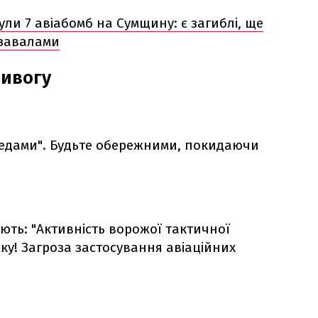
ули 7 авіабомб на Сумщину: є загиблі, ще
 завалами
ривогу
хедами". Будьте обережними, покидаючи
ють: "Активність ворожої тактичної
мку! Загроза застосування авіаційних