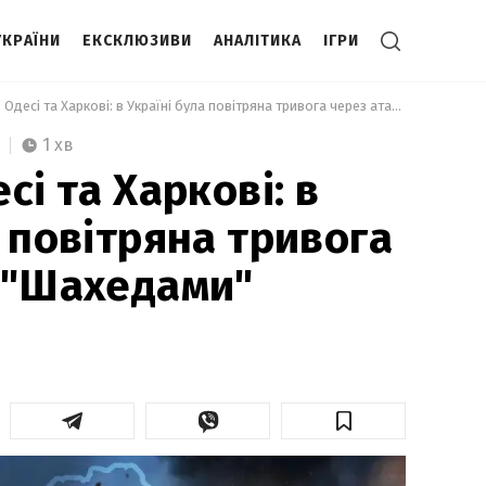
УКРАЇНИ
ЕКСКЛЮЗИВИ
АНАЛІТИКА
ІГРИ
 Вибухи в Одесі та Харкові: в Україні була повітряна тривога через атаку "Шахедами" 
1 хв
сі та Харкові: в
а повітряна тривога
 "Шахедами"