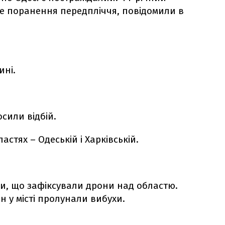
е поранення передпліччя, повідомили в
ині.
осили відбій.
астях – Одеській і Харківській.
ли, що зафіксували дрони над областю.
н у місті пролунали вибухи.