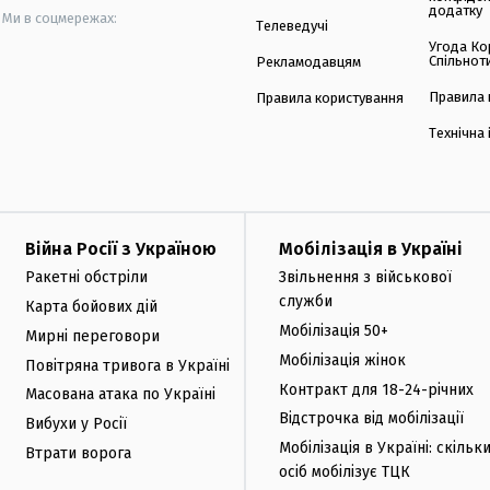
додатку
Ми в соцмережах:
Телеведучі
Угода Ко
Спільнот
Рекламодавцям
Правила 
Правила користування
Технічна
Війна Росії з Україною
Мобілізація в Україні
Ракетні обстріли
Звільнення з військової
служби
Карта бойових дій
Мобілізація 50+
Мирні переговори
Мобілізація жінок
Повітряна тривога в Україні
Контракт для 18-24-річних
Масована атака по Україні
Відстрочка від мобілізації
Вибухи у Росії
Мобілізація в Україні: скільк
Втрати ворога
осіб мобілізує ТЦК