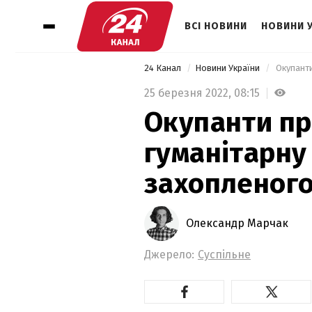
ВСІ НОВИНИ
НОВИНИ 
24 Канал
Новини України
 Окупант
25 березня 2022,
08:15
Окупанти п
гуманітарну
захопленого
Олександр Марчак
Джерело:
Суспільне