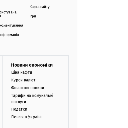
Карта сайту
ристувача
и
Ігри
коментування
 інформація
Новини економіки
Ціна нафти
Курси валют
Фінансові новини
Тарифи на комунальні
послуги
Податки
и
Пенсія в Україні