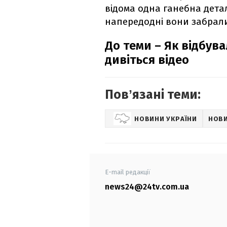
відома одна ганебна детал
напередодні вони забрали
До теми – Як відбув
дивіться відео
Повʼязані теми:
НОВИНИ УКРАЇНИ
НОВ
E-mail редакції
news24@24tv.com.ua