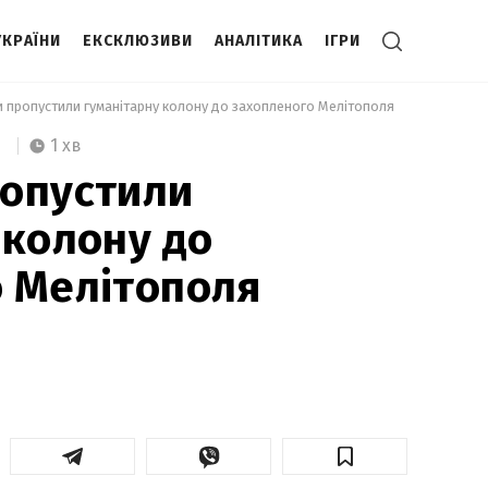
УКРАЇНИ
ЕКСКЛЮЗИВИ
АНАЛІТИКА
ІГРИ
и пропустили гуманітарну колону до захопленого Мелітополя  
1 хв
ропустили
 колону до
 Мелітополя