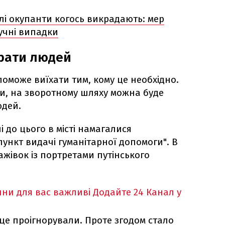
лі окупанти когось викрадають: мер
учні випадки
ирати людей
оможе виїхати тим, кому це необхідно.
ви, на зворотному шляху можна буде
юдей.
і до цього в місті намагалися
пункт видачі гуманітарної допомоги". В
ажівок із портретами путінського
ни для вас важливі
Додайте 24 Канал у
це проігнорували. Проте згодом стало