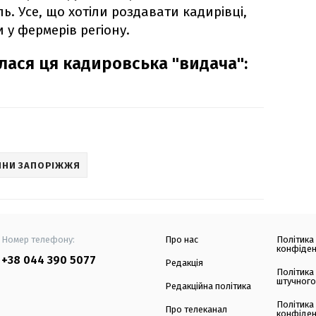
ь. Усе, що хотіли роздавати кадирівці,
 у фермерів регіону.
алася ця кадировська "видача":
ИНИ ЗАПОРІЖЖЯ
Номер телефону:
Про нас
Політика
конфіден
+38 044 390 5077
Редакція
Політика
штучного
Редакційна політика
Політика
Про телеканал
конфіден