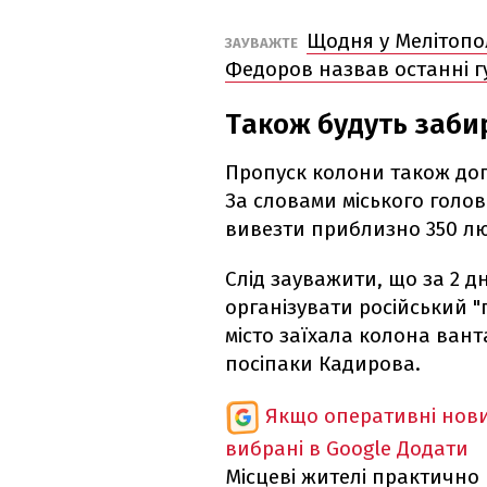
Щодня у Мелітопо
ЗАУВАЖТЕ
Федоров назвав останні г
Також будуть заб
Пропуск колони також доп
За словами міського голо
вивезти приблизно 350 л
Слід зауважити, що за 2 дн
організувати російський "
місто заїхала колона вант
посіпаки Кадирова.
Якщо оперативні нови
вибрані в Google
Додати
Місцеві жителі практично 