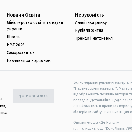
Новини Освіти
Нерухомість
Міністерство освіти та науки
Аналітика ринку
України
Купівля житла
Школа
Тренди і натхнення
НМТ 2026
Саморозвиток
Навчання за кордоном
Всі комерційні рекламні матеріал
"Партнерський матеріал". Матеріа
відображають позицію авторів та 
ДО РОЗСИЛОК
ь!
поглядів. Детальніше щодо рекл
лок,
ознайомитись в правилах користу
Матеріали сайту призначені для 
ашим
Онлайн-медіа «24 Канал»
пл. Галицька, буд. 15, м. Львів, 79