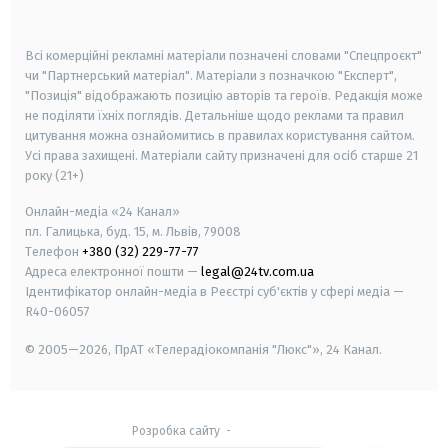
smart tv
samsung smart tv
Всі комерційні рекламні матеріали позначені словами "Спецпроєкт"
чи "Партнерський матеріал". Матеріали з позначкою "Експерт",
"Позиція" відображають позицію авторів та героїв. Редакція може
не поділяти їхніх поглядів. Детальніше щодо реклами та правил
цитування можна ознайомитись в правилах користування сайтом.
Усі права захищені.
Матеріали сайту призначені для осіб старше
21
року (21+)
Онлайн-медіа «24 Канал»
пл. Галицька, буд. 15, м. Львів, 79008
Телефон
+380 (32) 229-77-77
Адреса електронної пошти —
legal@24tv.com.ua
Ідентифікатор онлайн-медіа в Реєстрі суб'єктів у сфері медіа —
R40-06057
© 2005—2026,
ПрАТ «Телерадіокомпанія "Люкс"», 24 Канал.
Розробка сайту
-