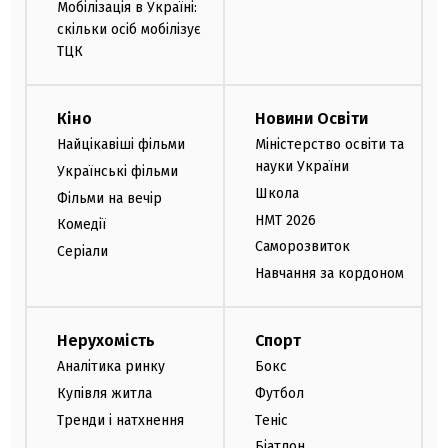
Мобілізація в Україні:
скільки осіб мобілізує
ТЦК
Кіно
Новини Освіти
Найцікавіші фільми
Міністерство освіти та
науки України
Українські фільми
Школа
Фільми на вечір
НМТ 2026
Комедії
Саморозвиток
Серіали
Навчання за кордоном
Нерухомість
Спорт
Аналітика ринку
Бокс
Купівля житла
Футбол
Тренди і натхнення
Теніс
Біатлон