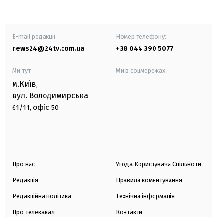
E-mail редакції
Номер телефону:
news24@24tv.com.ua
+38 044 390 5077
Ми тут:
Ми в соцмережах:
м.Київ
,
вул. Володимирська
офіс
61/11,
50
Про нас
Угода Користувача Спільноти
Редакція
Правила коментування
Редакційна політика
Технічна інформація
Про телеканал
Контакти