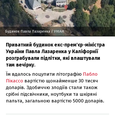
Будинок Павла Лазаренка
/ УНІАН
Приватний будинок екс-прем'єр-міністра
України Павла Лазаренка у Каліфорнії
розграбували підлітки, які влаштували
там вечірку.
Їм вдалось поцупити літографію
Пабло
Пікассо
вартістю щонайменше 30 тисяч
доларів. Здобиччю злодіїв стали також
срібні підсвічники, ноутбуки та шкіряні
пальта, загальною вартістю 5000 доларів.