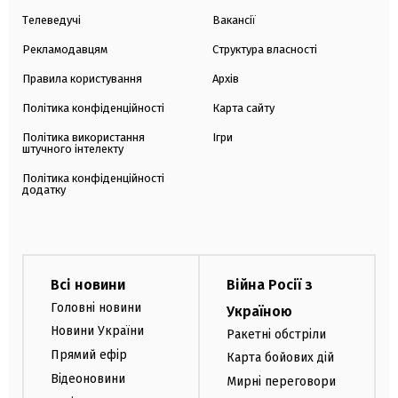
Телеведучі
Вакансії
Рекламодавцям
Структура власності
Правила користування
Архів
Політика конфіденційності
Карта сайту
Політика використання
Ігри
штучного інтелекту
Політика конфіденційності
додатку
Всі новини
Війна Росії з
Головні новини
Україною
Новини України
Ракетні обстріли
Прямий ефір
Карта бойових дій
Відеоновини
Мирні переговори