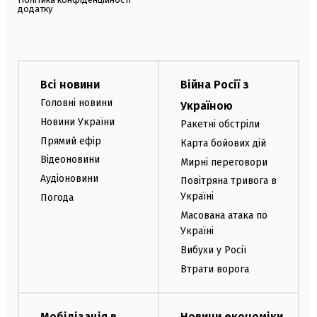
додатку
Всі новини
Війна Росії з
Головні новини
Україною
Новини України
Ракетні обстріли
Прямий ефір
Карта бойових дій
Відеоновини
Мирні переговори
Аудіоновини
Повітряна тривога в
Україні
Погода
Масована атака по
Україні
Вибухи у Росії
Втрати ворога
Мобілізація в
Новини економіки