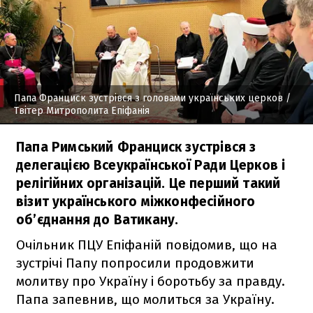
Папа Франциск зустрівся з головами українських церков
/
Твітер Митрополита Епіфанія
Папа Римський Франциск зустрівся з
делегацією Всеукраїнської Ради Церков і
релігійних організацій. Це перший такий
візит українського міжконфесійного
об’єднання до Ватикану.
Очільник ПЦУ Епіфаній повідомив, що на
зустрічі Папу попросили продовжити
молитву про Україну і боротьбу за правду.
Папа запевнив, що молиться за Україну.