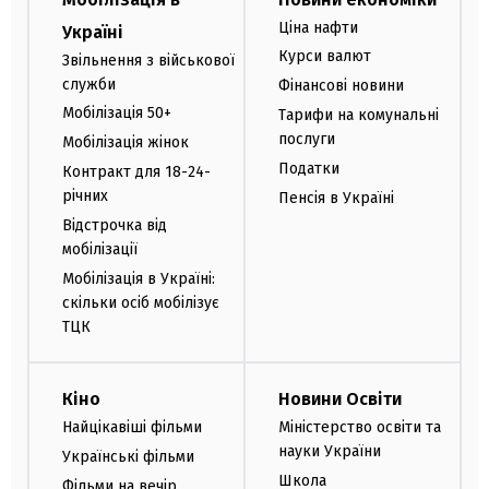
Ціна нафти
Україні
Курси валют
Звільнення з військової
служби
Фінансові новини
Мобілізація 50+
Тарифи на комунальні
послуги
Мобілізація жінок
Податки
Контракт для 18-24-
річних
Пенсія в Україні
Відстрочка від
мобілізації
Мобілізація в Україні:
скільки осіб мобілізує
ТЦК
Кіно
Новини Освіти
Найцікавіші фільми
Міністерство освіти та
науки України
Українські фільми
Школа
Фільми на вечір