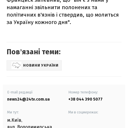
намаганні звільнити полонених та
політичних в'язнів і ствердив, що молиться
за Україну кожного дня".
Повʼязані теми:
НОВИНИ УКРАЇНИ
E-mail редакції
Номер телефону:
news24@24tv.com.ua
+38 044 390 5077
Ми тут:
Ми в соцмережах:
м.Київ
,
вул. Володимирська