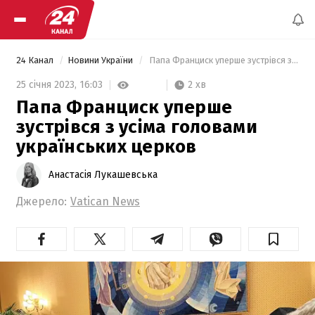
24 Канал
Новини України
 Папа Франциск уперше зустрівся з усіма головами українських церков 
2 хв
25 січня 2023,
16:03
Папа Франциск уперше
зустрівся з усіма головами
українських церков
Анастасія Лукашевська
Джерело:
Vatican News