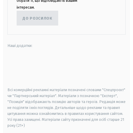
обрати ті, що відповідають вашим
інтересам.
ДО РОЗСИЛОК
Наші додатки:
android
apple
smart tv
samsung smart tv
Всі комерційні рекламні матеріали позначені словами "Спецпроєкт"
чи "Партнерський матеріал". Матеріали з позначкою "Експерт",
"Позиція" відображають позицію авторів та героїв. Редакція може
не поділяти їхніх поглядів. Детальніше щодо реклами та правил
цитування можна ознайомитись в правилах користування сайтом.
Усі права захищені.
Матеріали сайту призначені для осіб старше
21
року (21+)