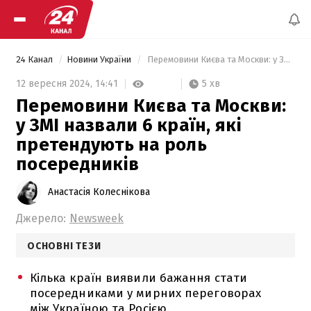
24 Канал
Новини України
 Перемовини Києва та Москви: у ЗМІ назвали 6 країн, які претендують на роль посередників 
5 хв
12 вересня 2024,
14:41
Перемовини Києва та Москви:
у ЗМІ назвали 6 країн, які
претендують на роль
посередників
Анастасія Колеснікова
Джерело:
Newsweek
ОСНОВНІ ТЕЗИ
Кілька країн виявили бажання стати
посередниками у мирних переговорах
між Україною та Росією.