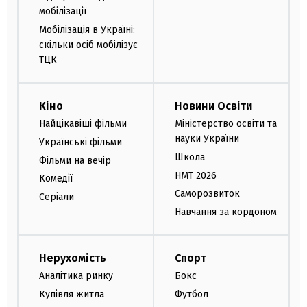
мобілізації
Мобілізація в Україні:
скільки осіб мобілізує
ТЦК
Кіно
Новини Освіти
Найцікавіші фільми
Міністерство освіти та
науки України
Українські фільми
Школа
Фільми на вечір
НМТ 2026
Комедії
Саморозвиток
Серіали
Навчання за кордоном
Нерухомість
Спорт
Аналітика ринку
Бокс
Купівля житла
Футбол