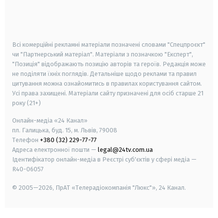
android
apple
smart tv
samsung smart tv
Всі комерційні рекламні матеріали позначені словами "Спецпроєкт"
чи "Партнерський матеріал". Матеріали з позначкою "Експерт",
"Позиція" відображають позицію авторів та героїв. Редакція може
не поділяти їхніх поглядів. Детальніше щодо реклами та правил
цитування можна ознайомитись в правилах користування сайтом.
Усі права захищені.
Матеріали сайту призначені для осіб старше
21
року (21+)
Онлайн-медіа «24 Канал»
пл. Галицька, буд. 15, м. Львів, 79008
Телефон
+380 (32) 229-77-77
Адреса електронної пошти —
legal@24tv.com.ua
Ідентифікатор онлайн-медіа в Реєстрі суб'єктів у сфері медіа —
R40-06057
© 2005—2026,
ПрАТ «Телерадіокомпанія "Люкс"», 24 Канал.