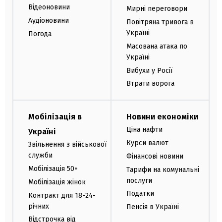
Відеоновини
Мирні переговори
Аудіоновини
Повітряна тривога в
Україні
Погода
Масована атака по
Україні
Вибухи у Росії
Втрати ворога
Мобілізація в
Новини економіки
Ціна нафти
Україні
Курси валют
Звільнення з військової
служби
Фінансові новини
Мобілізація 50+
Тарифи на комунальні
послуги
Мобілізація жінок
Податки
Контракт для 18-24-
річних
Пенсія в Україні
Відстрочка від