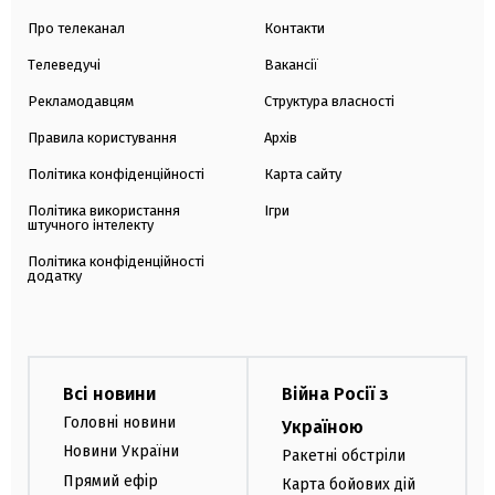
Про телеканал
Контакти
Телеведучі
Вакансії
Рекламодавцям
Структура власності
Правила користування
Архів
Політика конфіденційності
Карта сайту
Політика використання
Ігри
штучного інтелекту
Політика конфіденційності
додатку
Всі новини
Війна Росії з
Головні новини
Україною
Новини України
Ракетні обстріли
Прямий ефір
Карта бойових дій