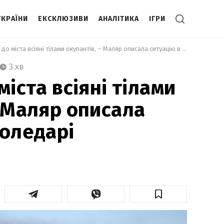
УКРАЇНИ
ЕКСКЛЮЗИВИ
АНАЛІТИКА
ІГРИ
 Підступи до міста всіяні тілами окупантів, – Маляр описала ситуацію в Соледарі 
3 хв
міста всіяні тілами
– Маляр описала
Соледарі