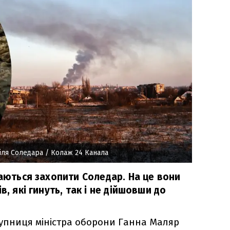
іля Соледара
/ Колаж 24 Канала
гаються захопити Соледар. На це вони
в, які гинуть, так і не дійшовши до
упниця міністра оборони Ганна Маляр