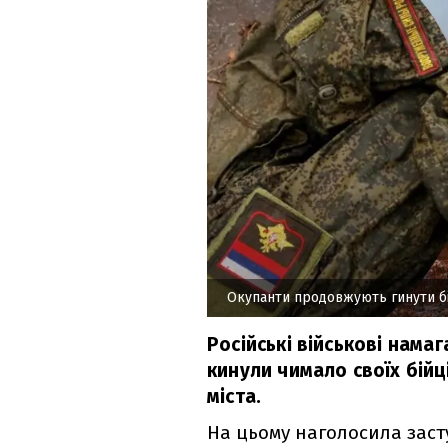
Окупанти продовжують гинути б
Російські військові нама
кинули чимало своїх бійці
міста.
На цьому наголосила заст