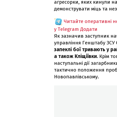
агресорки, яких кинули н
демонструвати міць та нез
Читайте оперативні 
у Telegram
Додати
Як зазначив заступник н
управління Генштабу ЗСУ 
запеклі бої тривають у ра
а також Кліщіївки.
Крім то
наступальні дії загарбник
тактично положення проб
Новопавлівському.