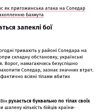
и: як пригожинська атака на Соледар
захопленню Бахмута
ться запеклі бої
ьогодні тривають у районі Соледара на
опри складну обстановку, українські
я. Ворог, намагаючись безуспішно
захопити Соледар, зазнає значних втрат.
і фактично всіяні тілами вбитих
 Він
рухається буквально по тілах своїх
ри шалену кількість бійців країни-