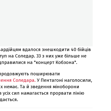
ардійцям вдалося знешкодити 40 бійців
туп на Соледар. 33 з них уже більше не
дправилися на "концерт Кобзона".
 продовжують поширювати
лення Соледара.
У Пентагоні наголосили,
их немає. Та й зведення міноборони
з усіх сил намагається прорвати лінію
дається.