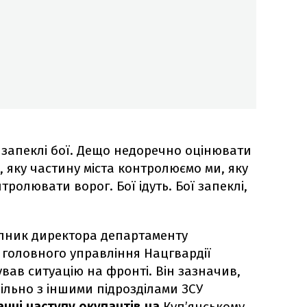
 запеклі бої. Дещо недоречно оцінювати
, яку частину міста контролюємо ми, яку
ролювати ворог. Бої ідуть. Бої запеклі,
пник директора департаменту
головного управління Нацгвардії
вав ситуацію на фронті. Він зазначив,
ільно з іншими підрозділами ЗСУ
нні наступу окупантів на
Куп’янському,