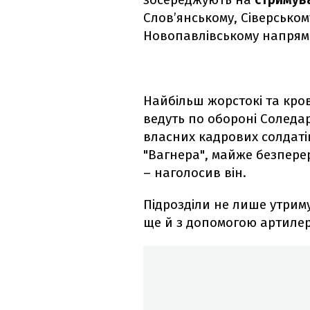
Слов’янському, Сіверськом
Новопавлівському напрям
Найбільш жорстокі та кров
ведуть по обороні Соледар
власних кадрових солдатів
"Вагнера", майже безпере
– наголосив він.
Підрозділи не лише утриму
ще й з допомогою артилер