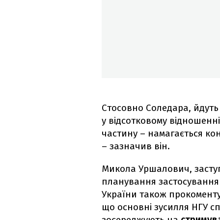
Стосовно Соледара, йдуть
у відсотковому відношенні
частину – намагається конт
– зазначив він.
Микола Уршалович, засту
планування застосування 
України також прокоменту
що основні зусилля НГУ сп
зосереджують на
стримува