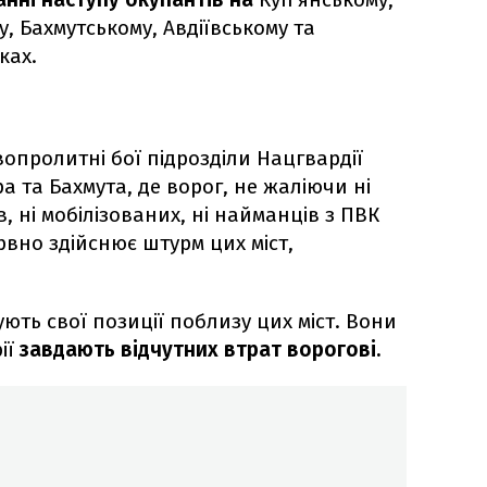
у, Бахмутському, Авдіївському та
ках.
опролитні бої підрозділи Нацгвардії
а та Бахмута, де ворог, не жаліючи ні
, ні мобілізованих, ні найманців з ПВК
рвно здійснює штурм цих міст,
ють свої позиції поблизу цих міст. Вони
ії
завдають відчутних втрат ворогові.