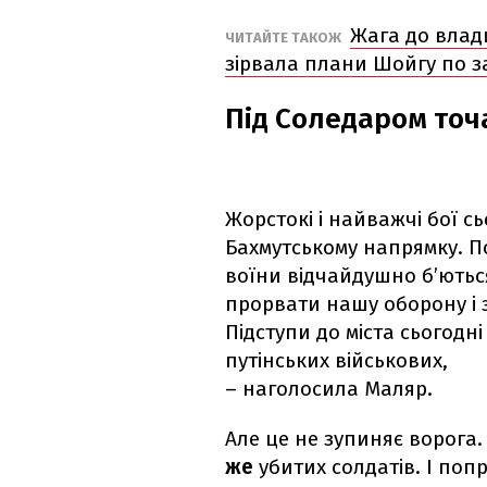
Жага до влад
ЧИТАЙТЕ ТАКОЖ
зірвала плани Шойгу по 
Під Соледаром точа
Жорстокі і найважчі бої с
Бахмутському напрямку. П
воїни відчайдушно б’ютьс
прорвати нашу оборону і 
Підступи до міста сьогодн
путінських військових,
– наголосила Маляр.
Але це не зупиняє ворога.
же
убитих солдатів. І поп