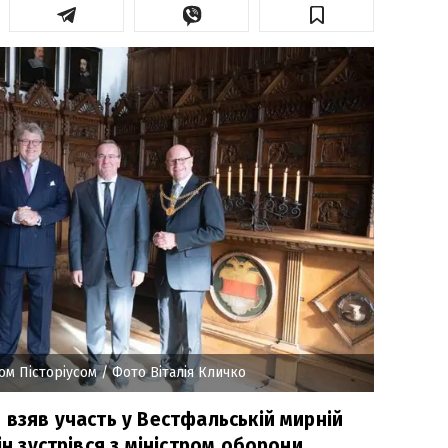
сом Пісторіусом
/ Фото Віталія Кличко
 взяв участь у Вестфальській мирній
ін зустрівся з міністром оборони