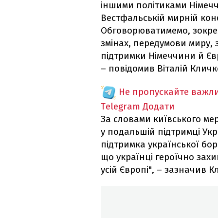
іншими політиками Німеччи
Вестфальській мирній конф
Обговорюватимемо, зокрем
змінах, передумови миру, з
підтримки Німеччини й Єв
– повідомив Віталій Кличк
Не пропускайте важли
Telegram
Додати
За словами київського ме
у подальшій підтримці Укр
підтримка української бор
що українці героїчно захи
усій Європі", – зазначив К