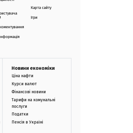
Карта сайту
ристувача
и
Ігри
коментування
 інформація
Новини економіки
Ціна нафти
Курси валют
Фінансові новини
Тарифи на комунальні
послуги
Податки
и
Пенсія в Україні