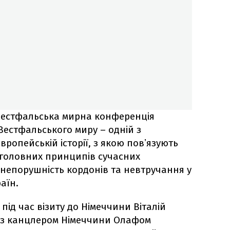
Вестфальська мирна конференція
Вестфальського миру – одній з
ропейській історії, з якою повʼязують
 головних принципів сучасних
 непорушність кордонів та невтручання у
аїн.
під час візиту до Німеччини Віталій
ні з канцлером Німеччини Олафом