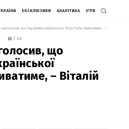
УКРАЇНИ
ЕКСКЛЮЗИВИ
АНАЛІТИКА
ІГРИ
 Пісторіус наголосив, що підтримка української боротьби триватиме, – Віталій Кличко 
2 хв
голосив, що
країнської
иватиме, – Віталій