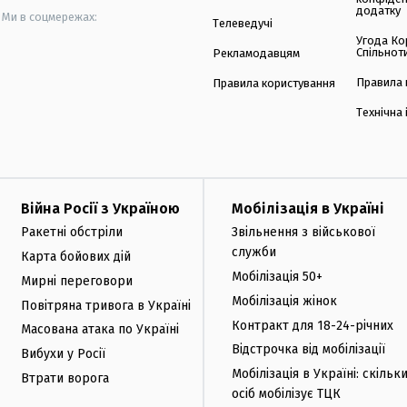
додатку
Ми в соцмережах:
Телеведучі
Угода Ко
Спільнот
Рекламодавцям
Правила 
Правила користування
Технічна
Війна Росії з Україною
Мобілізація в Україні
Ракетні обстріли
Звільнення з військової
служби
Карта бойових дій
Мобілізація 50+
Мирні переговори
Мобілізація жінок
Повітряна тривога в Україні
Контракт для 18-24-річних
Масована атака по Україні
Відстрочка від мобілізації
Вибухи у Росії
Мобілізація в Україні: скільк
Втрати ворога
осіб мобілізує ТЦК