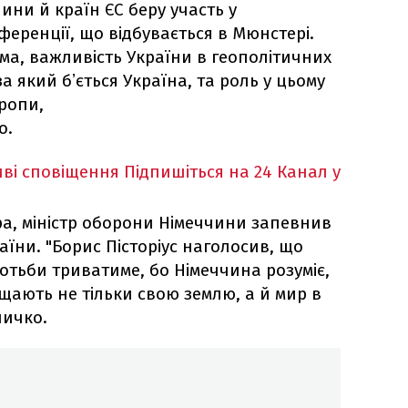
ни й країн ЄС беру участь у
еренції, що відбувається в Мюнстері.
а, важливість України в геополітичних
а який бʼється Україна, та роль у цьому
ропи,
о.
ві сповіщення
Підпишіться на 24 Канал у
ра, міністр оборони Німеччини запевнив
аїни. "Борис Пісторіус наголосив, що
отьби триватиме, бо Німеччина розуміє,
щають не тільки свою землю, а й мир в
личко.