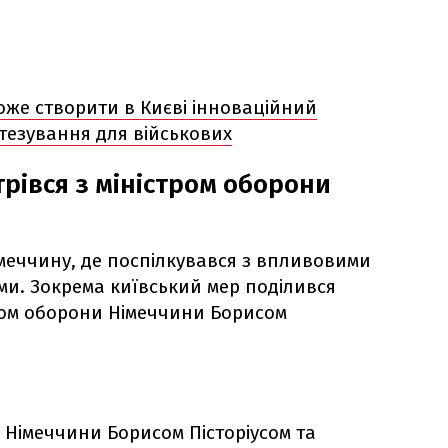
оже створити в Києві інноваційний
тезування для військових
трівся з міністром оборони
імеччину, де поспілкувався з впливовими
и. Зокрема київський мер поділився
тром оборони Німеччини Борисом
 Німеччини Борисом Пісторіусом та