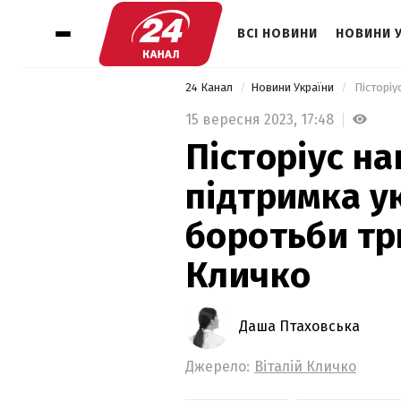
ВСІ НОВИНИ
НОВИНИ 
24 Канал
Новини України
15 вересня 2023,
17:48
Пісторіус на
підтримка у
боротьби тр
Кличко
Даша Птаховська
Джерело:
Віталій Кличко