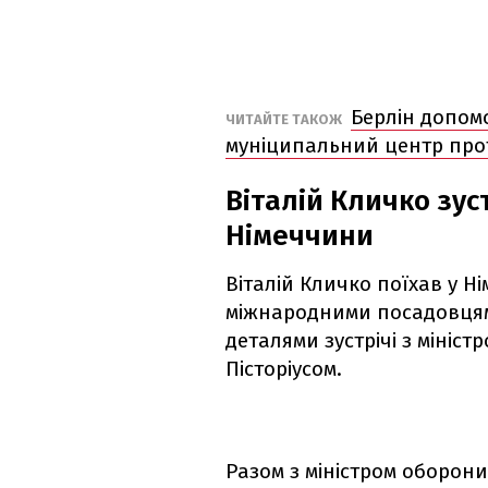
Берлін допом
ЧИТАЙТЕ ТАКОЖ
муніципальний центр про
Віталій Кличко зус
Німеччини
Віталій Кличко поїхав у Н
міжнародними посадовцям
деталями зустрічі з мініс
Пісторіусом.
Разом з міністром оборони