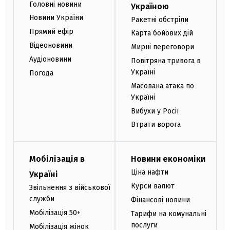
Головні новини
Україною
Новини України
Ракетні обстріли
Прямий ефір
Карта бойових дій
Відеоновини
Мирні переговори
Аудіоновини
Повітряна тривога в
Україні
Погода
Масована атака по
Україні
Вибухи у Росії
Втрати ворога
Мобілізація в
Новини економіки
Ціна нафти
Україні
Курси валют
Звільнення з військової
служби
Фінансові новини
Мобілізація 50+
Тарифи на комунальні
послуги
Мобілізація жінок