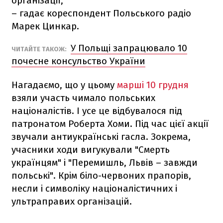
організації,
– гадає кореспондент Польського радіо
Марек Цинкар.
У Польщі запрацювало 10
ЧИТАЙТЕ ТАКОЖ:
почесне консульство України
Нагадаємо, що у цьому
марші 10 грудня
взяли участь чимало польських
націоналістів. І усе це відбувалося під
патронатом Роберта Хоми. Під час цієї акції
звучали антиукраїнські гасла. Зокрема,
учасники ходи вигукували "Cмерть
українцям" і "Перемишль, Львів – завжди
польські". Крім біло-червоних прапорів,
несли і символіку націоналістичних і
ультраправих організацій.