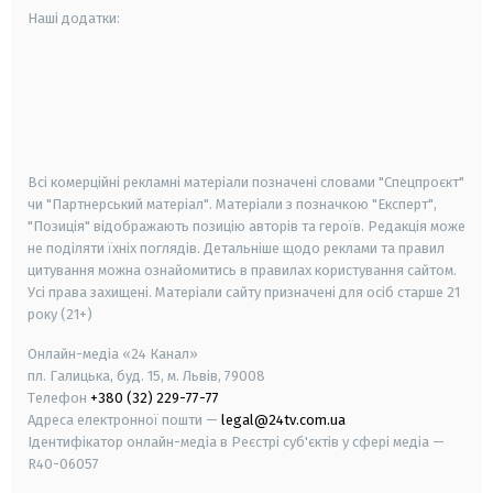
Наші додатки:
android
apple
smart tv
samsung smart tv
Всі комерційні рекламні матеріали позначені словами "Спецпроєкт"
чи "Партнерський матеріал". Матеріали з позначкою "Експерт",
"Позиція" відображають позицію авторів та героїв. Редакція може
не поділяти їхніх поглядів. Детальніше щодо реклами та правил
цитування можна ознайомитись в правилах користування сайтом.
Усі права захищені.
Матеріали сайту призначені для осіб старше
21
року (21+)
Онлайн-медіа «24 Канал»
пл. Галицька, буд. 15, м. Львів, 79008
Телефон
+380 (32) 229-77-77
Адреса електронної пошти —
legal@24tv.com.ua
Ідентифікатор онлайн-медіа в Реєстрі суб'єктів у сфері медіа —
R40-06057