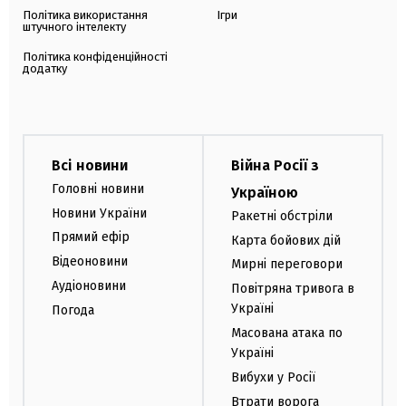
Політика використання
Ігри
штучного інтелекту
Політика конфіденційності
додатку
Всі новини
Війна Росії з
Головні новини
Україною
Новини України
Ракетні обстріли
Прямий ефір
Карта бойових дій
Відеоновини
Мирні переговори
Аудіоновини
Повітряна тривога в
Україні
Погода
Масована атака по
Україні
Вибухи у Росії
Втрати ворога