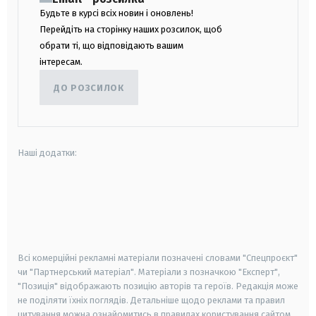
Будьте в курсі всіх новин і оновлень!
Перейдіть на сторінку наших розсилок, щоб
обрати ті, що відповідають вашим
інтересам.
ДО РОЗСИЛОК
Наші додатки:
android
apple
smart tv
samsung smart tv
Всі комерційні рекламні матеріали позначені словами "Спецпроєкт"
чи "Партнерський матеріал". Матеріали з позначкою "Експерт",
"Позиція" відображають позицію авторів та героїв. Редакція може
не поділяти їхніх поглядів. Детальніше щодо реклами та правил
цитування можна ознайомитись в правилах користування сайтом.