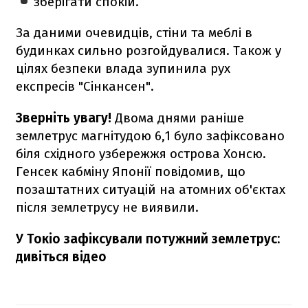
зберігати спокій.
За даними очевидців, стіни та меблі в
будинках сильно розгойдувалися. Також у
цілях безпеки влада зупинила рух
експресів "Сінкансен".
Зверніть увагу!
Двома днями раніше
землетрус магнітудою 6,1 було зафіксовано
біля східного узбережжя острова Хонсю.
Генсек кабміну Японії повідомив, що
позаштатних ситуацій на атомних об'єктах
після землетрусу не виявили.
У Токіо зафіксували потужний землетрус:
дивіться відео