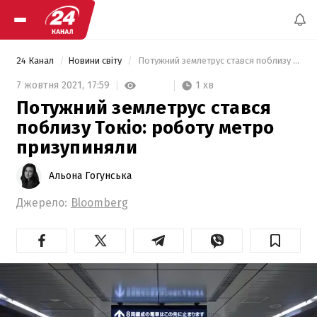
24 Канал
Новини світу
 Потужний землетрус стався поблизу Токіо: роботу метро призупиняли 
1 хв
7 жовтня 2021,
17:59
Потужний землетрус стався
поблизу Токіо: роботу метро
призупиняли
Альона Гогунська
Джерело:
Bloomberg