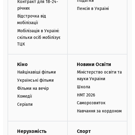
Податки
Контракт для 18-24-
річних
Пенсія в Україні
Відстрочка від
мобілізації
Мобілізація в Україні:
скільки осіб мобілізує
ТЦК
Кіно
Новини Освіти
Найцікавіші фільми
Міністерство освіти та
науки України
Українські фільми
Школа
Фільми на вечір
НМТ 2026
Комедії
Саморозвиток
Серіали
Навчання за кордоном
Нерухомість
Спорт