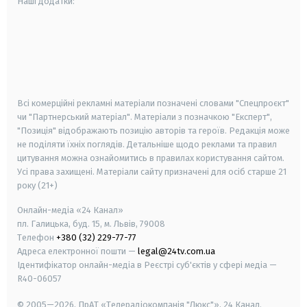
Наші додатки:
android
apple
smart tv
samsung smart tv
Всі комерційні рекламні матеріали позначені словами "Спецпроєкт"
чи "Партнерський матеріал". Матеріали з позначкою "Експерт",
"Позиція" відображають позицію авторів та героїв. Редакція може
не поділяти їхніх поглядів. Детальніше щодо реклами та правил
цитування можна ознайомитись в правилах користування сайтом.
Усі права захищені.
Матеріали сайту призначені для осіб старше
21
року (21+)
Онлайн-медіа «24 Канал»
пл. Галицька, буд. 15, м. Львів, 79008
Телефон
+380 (32) 229-77-77
Адреса електронної пошти —
legal@24tv.com.ua
Ідентифікатор онлайн-медіа в Реєстрі суб'єктів у сфері медіа —
R40-06057
© 2005—2026,
ПрАТ «Телерадіокомпанія "Люкс"», 24 Канал.