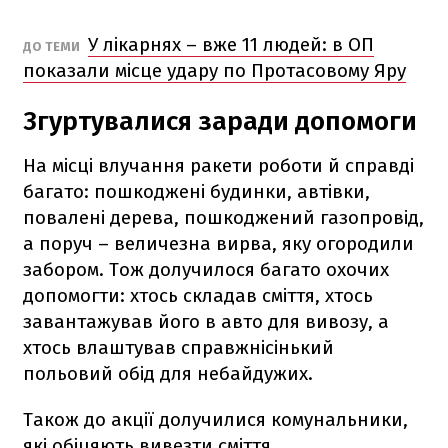
У лікарнях – вже 11 людей: в ОП
ДО ТЕМИ
показали місце удару по Протасовому Яру
Згуртувалися заради допомоги
На місці влучання ракети роботи й справді
багато: пошкоджені будинки, автівки,
повалені дерева, пошкоджений газопровід,
а поруч – величезна вирва, яку огородили
забором. Тож долучилося багато охочих
допомогти: хтось складав сміття, хтось
завантажував його в авто для вивозу, а
хтось влаштував справжнісінький
польовий обід для небайдужих.
Також до акції долучилися комунальники,
які обіцяють вивезти сміття.