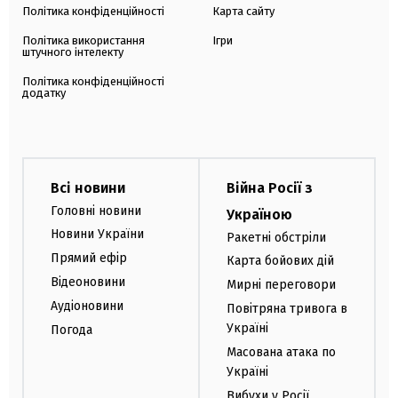
Політика конфіденційності
Карта сайту
Політика використання
Ігри
штучного інтелекту
Політика конфіденційності
додатку
Всі новини
Війна Росії з
Головні новини
Україною
Новини України
Ракетні обстріли
Прямий ефір
Карта бойових дій
Відеоновини
Мирні переговори
Аудіоновини
Повітряна тривога в
Україні
Погода
Масована атака по
Україні
Вибухи у Росії