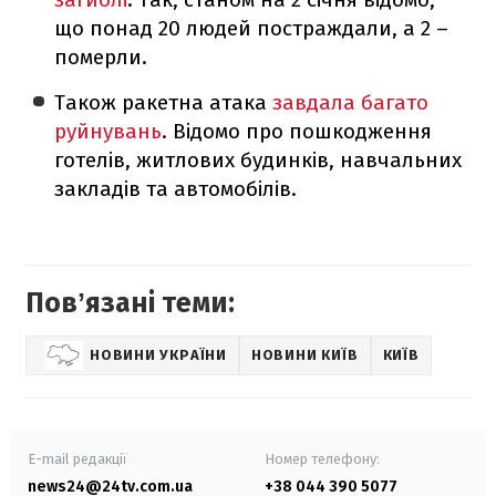
що понад 20 людей постраждали, а 2 –
померли.
Також ракетна атака
завдала багато
руйнувань
. Відомо про пошкодження
готелів, житлових будинків, навчальних
закладів та автомобілів.
Повʼязані теми:
НОВИНИ УКРАЇНИ
НОВИНИ КИЇВ
КИЇВ
E-mail редакції
Номер телефону:
news24@24tv.com.ua
+38 044 390 5077