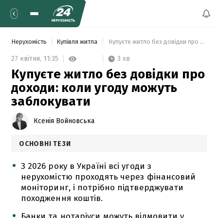
Нерухомість
Купівля житла
 Купуєте житло без довідки про доходи: коли угоду можуть заблокувати 
3 хв
27 квітня,
11:35
Купуєте житло без довідки про
доходи: коли угоду можуть
заблокувати
Ксенія Войновська
ОСНОВНІ ТЕЗИ
З 2026 року в Україні всі угоди з
нерухомістю проходять через фінансовий
моніторинг, і потрібно підтверджувати
походження коштів.
Банки та нотаріуси можуть відмовити у