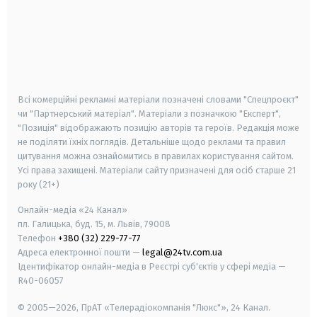
android
apple
smart tv
samsung smart tv
Всі комерційні рекламні матеріали позначені словами "Спецпроєкт"
чи "Партнерський матеріал". Матеріали з позначкою "Експерт",
"Позиція" відображають позицію авторів та героїв. Редакція може
не поділяти їхніх поглядів. Детальніше щодо реклами та правил
цитування можна ознайомитись в правилах користування сайтом.
Усі права захищені.
Матеріали сайту призначені для осіб старше
21
року (21+)
Онлайн-медіа «24 Канал»
пл. Галицька, буд. 15, м. Львів, 79008
Телефон
+380 (32) 229-77-77
Адреса електронної пошти —
legal@24tv.com.ua
Ідентифікатор онлайн-медіа в Реєстрі суб'єктів у сфері медіа —
R40-06057
© 2005—2026,
ПрАТ «Телерадіокомпанія "Люкс"», 24 Канал.