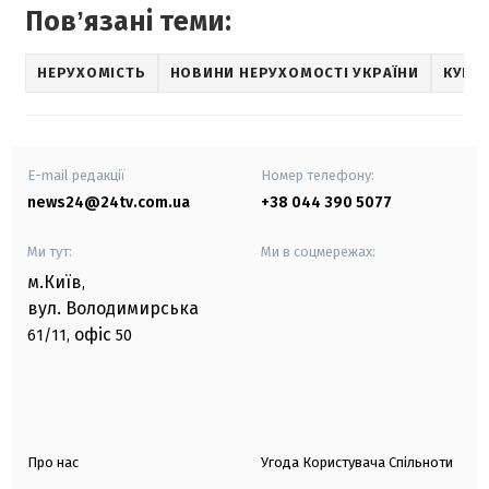
Повʼязані теми:
НЕРУХОМІСТЬ
НОВИНИ НЕРУХОМОСТІ УКРАЇНИ
КУПІ
E-mail редакції
Номер телефону:
news24@24tv.com.ua
+38 044 390 5077
Ми тут:
Ми в соцмережах:
м.Київ
,
вул. Володимирська
офіс
61/11,
50
Про нас
Угода Користувача Спільноти