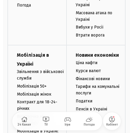
Україні
Погода
Масована атака по
Україні
Вибухи у Росії
Втрати ворога
Мобілізація в
Новини економіки
Ціна нафти
Україні
Курси валют
Звільнення з військової
служби
Фінансові новини
Мобілізація 50+
Тарифи на комунальні
послуги
Мобілізація жінок
Податки
Контракт для 18-24-
річних
Пенсія в Україні
Відстрочка від
мобілізації
24 Канал
TV
Ігри
Погода
Кабінет
Мобілізація в Україні: