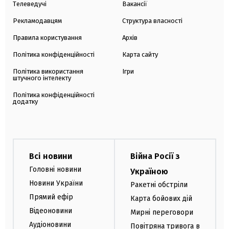
Телеведучі
Вакансії
Рекламодавцям
Структура власності
Правила користування
Архів
Політика конфіденційності
Карта сайту
Політика використання
Ігри
штучного інтелекту
Політика конфіденційності
додатку
Всі новини
Війна Росії з
Головні новини
Україною
Новини України
Ракетні обстріли
Прямий ефір
Карта бойових дій
Відеоновини
Мирні переговори
Аудіоновини
Повітряна тривога в