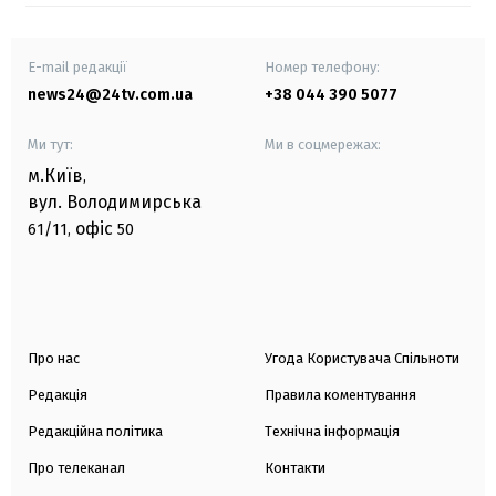
E-mail редакції
Номер телефону:
news24@24tv.com.ua
+38 044 390 5077
Ми тут:
Ми в соцмережах:
м.Київ
,
вул. Володимирська
офіс
61/11,
50
Про нас
Угода Користувача Спільноти
Редакція
Правила коментування
Редакційна політика
Технічна інформація
Про телеканал
Контакти