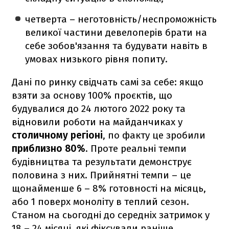
четверта – неготовність/неспроможність
великої частини девелоперів брати на
себе зобов'язання та будувати навіть в
умовах низького рівня попиту.
Дані по ринку свідчать самі за себе: якщо
взяти за основу 100% проєктів, що
будувалися до 24 лютого 2022 року та
відновили роботи на майданчиках у
столичному регіоні
, по факту це зробили
приблизно 80%
. Проте реальні темпи
будівництва та результати демонструє
половина з них. Прийнятні темпи – це
щонайменше 6 – 8% готовності на місяць,
або 1 поверх моноліту в теплий сезон.
Станом на сьогодні до середніх затримок у
18 – 24 місяці, які фіксували раніше,