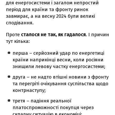
для енергосистеми і загалом непростий
період для країни та фронту ринок
завмирає, а на весну 2024 були великі
сподівання.
Проте
сталося не так, як гадалося
. І причин
тут кілька:
перша – серйозний удар по енергетиці
країни наприкінці весни, коли росіяни
знищили левову частку енергосистеми;
друга – не надто втішні новини з фронту
та перегріті очікування суспільства щодо
контрнаступу;
третя – падіння реальної
платоспроможності покупця через
складну ситуацію в економіці;