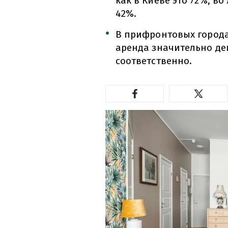
как в Киеве это 72%, во
42%.
В прифронтовых городах
аренда значительно де
соответственно.