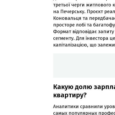
третьої черги житлового к
на Печерську. Проєкт реалі
Коновальця та передбачає 
просторе лобі та багатоф
Формат відповідає запиту 
сегменту. Для інвестора ц
капіталізацією, що залежи
Какую долю зарпл
квартиру?
Аналитики сравнили урове
самых популярных профес