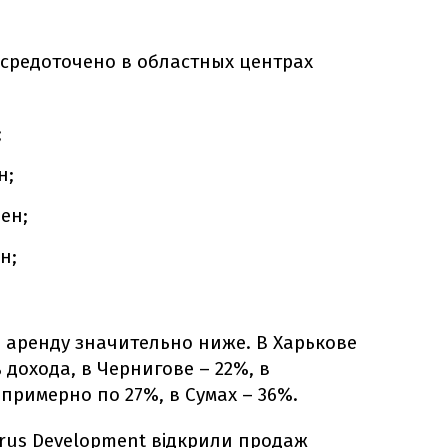
осредоточено в областных центрах
;
н;
ен;
н;
а аренду значительно ниже. В Харькове
 дохода, в Чернигове – 22%, в
примерно по 27%, в Сумах – 36%.
rus Development відкрили продаж