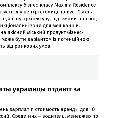
омплексу бізнес-класу Maxima Residence
зується у центрі столиці на вул. Євгена
сучасну архітектуру, підземний паркінг,
ункціональні зони для мешканців.
на якісний міський продукт бізнес-
е може бути варіантом із потенційною
ть від ринкових умов.
аты украинцы отдают за
нь зарплат и стоимость аренды для 10
сий. Среди них – водитель, менеджер по