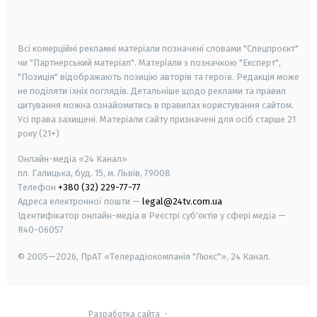
smart tv
samsung smart tv
Всі комерційні рекламні матеріали позначені словами "Спецпроєкт"
чи "Партнерський матеріал". Матеріали з позначкою "Експерт",
"Позиція" відображають позицію авторів та героїв. Редакція може
не поділяти їхніх поглядів. Детальніше щодо реклами та правил
цитування можна ознайомитись в правилах користування сайтом.
Усі права захищені.
Матеріали сайту призначені для осіб старше
21
року (21+)
Онлайн-медіа «24 Канал»
пл. Галицька, буд. 15, м. Львів, 79008
Телефон
+380 (32) 229-77-77
Адреса електронної пошти —
legal@24tv.com.ua
Ідентифікатор онлайн-медіа в Реєстрі суб'єктів у сфері медіа —
R40-06057
© 2005—2026,
ПрАТ «Телерадіокомпанія "Люкс"», 24 Канал.
Разработка сайта
-