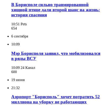
В Борисполе сильно травмированной
хищной птице дали второй шанс на жизнь:
история спасения
10:51
Pets
654
6 сентября
10:09
Мэр Борисполя заявил, что мобилизовался
в ряды ВСУ
10:09
24 Канал
600
19 июня
21:32
Аэропорт "Борисполь" хочет потратить 52
миллиона на уборку не работающих