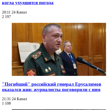
когда ухудшится погода
20:11
24 Канал
2 197
"Погибший" российский генерал Ерусалимов
оказался жив: журналисты поговорили с ним
21:31
24 Канал
1 108