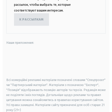
рассылок, чтобы выбрать те, которые
соответствуют вашим интересам.
К РАССЫЛКАМ
Наши приложения:
android
apple
smart tv
samsung smart tv
Всі комерційні рекламні матеріали позначені словами "Спецпроєкт"
чи "Партнерський матеріал". Матеріали з позначкою "Експерт",
"Позиція" відображають позицію авторів та героїв. Редакція може
не поділяти їхніх поглядів. Детальніше щодо реклами та правил
цитування можна ознайомитись в правилах користування сайтом.
Усі права захищені.
Матеріали сайту призначені для осіб старше
21
року (21+)