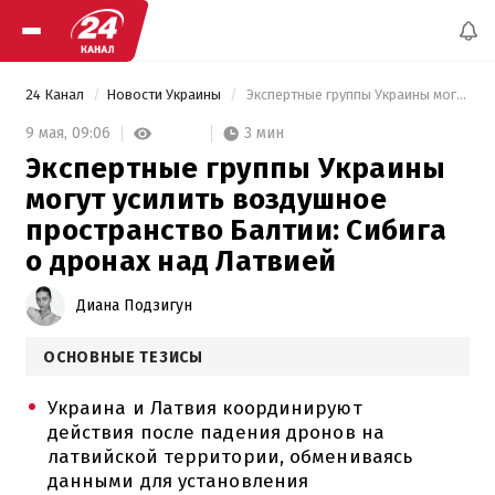
24 Канал
Новости Украины
 Экспертные группы Украины могут усилить воздушное пространство Балтии: Сибига о дронах над Латвией 
3 мин
9 мая,
09:06
Экспертные группы Украины
могут усилить воздушное
пространство Балтии: Сибига
о дронах над Латвией
Диана Подзигун
ОСНОВНЫЕ ТЕЗИСЫ
Украина и Латвия координируют
действия после падения дронов на
латвийской территории, обмениваясь
данными для установления