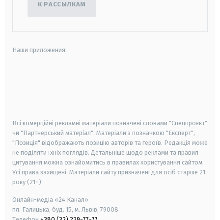
К РАССЫЛКАМ
Наши приложения:
android
apple
smart tv
samsung smart tv
Всі комерційні рекламні матеріали позначені словами "Спецпроєкт"
чи "Партнерський матеріал". Матеріали з позначкою "Експерт",
"Позиція" відображають позицію авторів та героїв. Редакція може
не поділяти їхніх поглядів. Детальніше щодо реклами та правил
цитування можна ознайомитись в правилах користування сайтом.
Усі права захищені.
Матеріали сайту призначені для осіб старше
21
року (21+)
Онлайн-медіа «24 Канал»
пл. Галицька, буд. 15, м. Львів, 79008
Телефон
+380 (32) 229-77-77