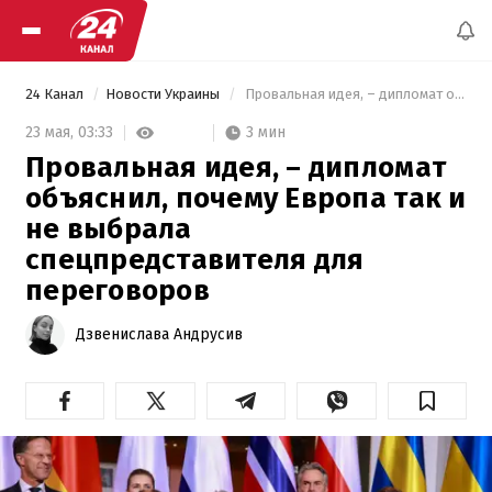
24 Канал
Новости Украины
 Провальная идея, – дипломат объяснил, почему Европа так и не выбрала спецпредставителя для переговоров 
3 мин
23 мая,
03:33
Провальная идея, – дипломат
объяснил, почему Европа так и
не выбрала
спецпредставителя для
переговоров
Дзвенислава Андрусив