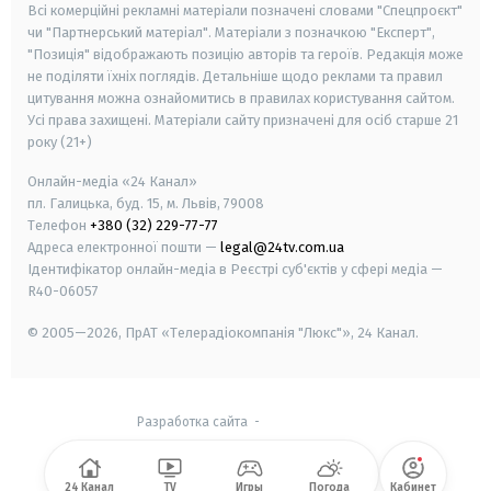
Всі комерційні рекламні матеріали позначені словами "Спецпроєкт"
чи "Партнерський матеріал". Матеріали з позначкою "Експерт",
"Позиція" відображають позицію авторів та героїв. Редакція може
не поділяти їхніх поглядів. Детальніше щодо реклами та правил
цитування можна ознайомитись в правилах користування сайтом.
Усі права захищені.
Матеріали сайту призначені для осіб старше
21
року (21+)
Онлайн-медіа «24 Канал»
пл. Галицька, буд. 15, м. Львів, 79008
Телефон
+380 (32) 229-77-77
Адреса електронної пошти —
legal@24tv.com.ua
Ідентифікатор онлайн-медіа в Реєстрі суб'єктів у сфері медіа —
R40-06057
© 2005—2026,
ПрАТ «Телерадіокомпанія "Люкс"», 24 Канал.
Разработка сайта
-
24 Канал
TV
Игры
Погода
Кабинет