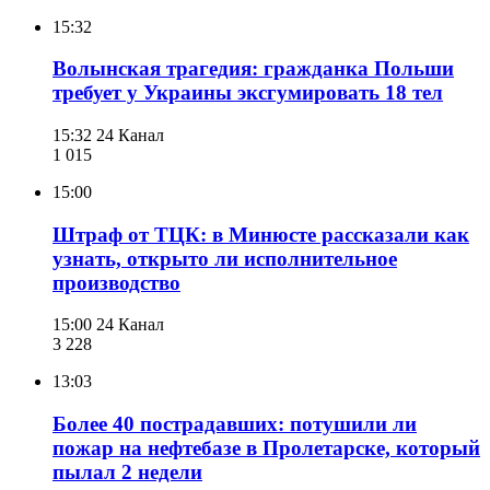
15:32
Волынская трагедия: гражданка Польши
требует у Украины эксгумировать 18 тел
15:32
24 Канал
1 015
15:00
Штраф от ТЦК: в Минюсте рассказали как
узнать, открыто ли исполнительное
производство
15:00
24 Канал
3 228
13:03
Более 40 пострадавших: потушили ли
пожар на нефтебазе в Пролетарске, который
пылал 2 недели