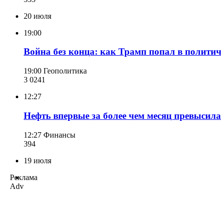
20 июля
19:00
Война без конца: как Трамп попал в полит
19:00
Геополитика
3 024
1
12:27
Нефть впервые за более чем месяц превысила
12:27
Финансы
394
19 июля
Реклама
Adv