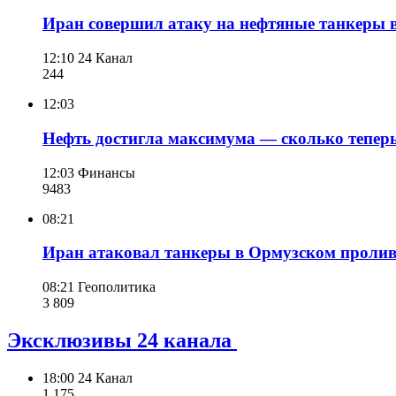
Иран совершил атаку на нефтяные танкеры в
12:10
24 Канал
244
12:03
Нефть достигла максимума — сколько теперь
12:03
Финансы
948
3
08:21
Иран атаковал танкеры в Ормузском пролив
08:21
Геополитика
3 809
Эксклюзивы 24 канала
18:00
24 Канал
1 175