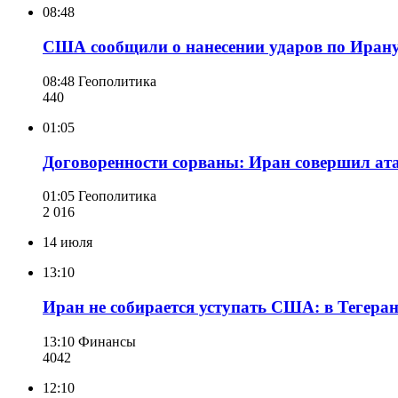
08:48
США сообщили о нанесении ударов по Ирану
08:48
Геополитика
440
01:05
Договоренности сорваны: Иран совершил ат
01:05
Геополитика
2 016
14 июля
13:10
Иран не собирается уступать США: в Тегеран
13:10
Финансы
404
2
12:10