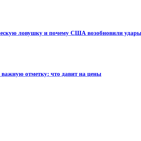
ическую ловушку и почему США возобновили удар
 важную отметку: что давит на цены