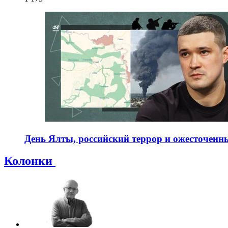
День Ялты, российский террор и ожесточенны
Колонки