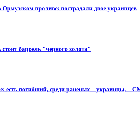
 Ормузском проливе: пострадали двое украинцев
 стоит баррель "черного золота"
е: есть погибший, среди раненых – украинцы, – 