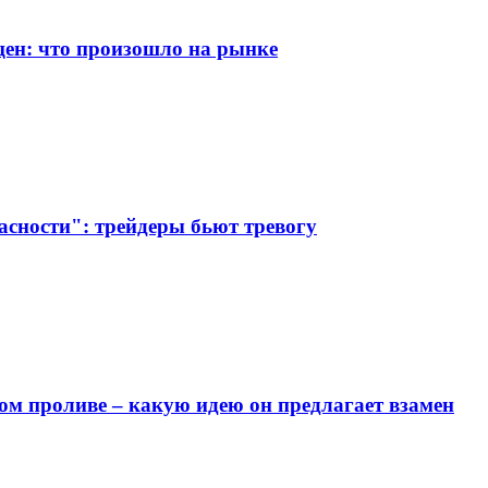
цен: что произошло на рынке
асности": трейдеры бьют тревогу
ом проливе – какую идею он предлагает взамен